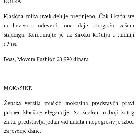
ROLKA
Klasična rolka uvek deluje prefinjeno. Čak i kada ste
neobavezno odeveni, ona daje strogoću vašem
stajlingu. Kombinujte je uz široku košulju i tamniji
džins.
Boss, Movem Fashion 23.990 dinara
MOKASINE
Ženska verzija muških mokasina predstavlja pravi
primer klasične elegancije. Sa šnalom u boji žutog
zlata, predstavlja jedan vid nakita i nepogrešiv je izbor
za jesenje dane.