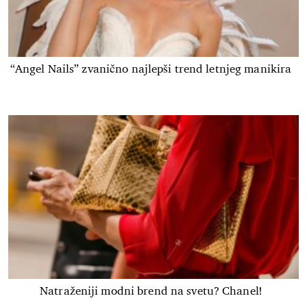
“Angel Nails” zvanično najlepši trend letnjeg manikira
Natraženiji modni brend na svetu? Chanel!