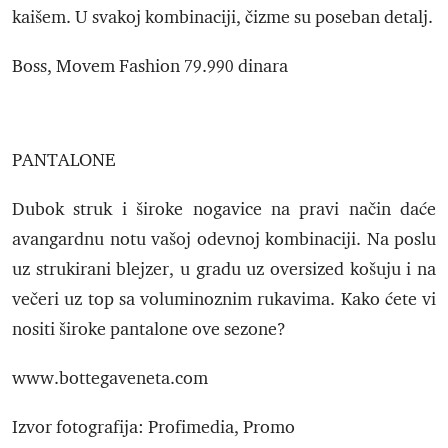
kaišem. U svakoj kombinaciji, čizme su poseban detalj.
Boss, Movem Fashion 79.990 dinara
PANTALONE
Dubok struk i široke nogavice na pravi način daće
avangardnu notu vašoj odevnoj kombinaciji. Na poslu
uz strukirani blejzer, u gradu uz oversized košuju i na
večeri uz top sa voluminoznim rukavima. Kako ćete vi
nositi široke pantalone ove sezone?
www.bottegaveneta.com
Izvor fotografija: Profimedia, Promo