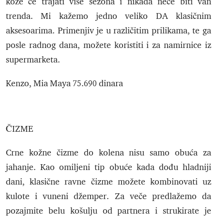
kože će trajati više sezona i nikada neće biti van
trenda. Mi kažemo jedno veliko DA klasičnim
aksesoarima. Primenjiv je u različitim prilikama, te ga
posle radnog dana, možete koristiti i za namirnice iz
supermarketa.
Kenzo, Mia Maya 75.690 dinara
ČIZME
Crne kožne čizme do kolena nisu samo obuća za
jahanje. Kao omiljeni tip obuće kada dođu hladniji
dani, klasične ravne čizme možete kombinovati uz
kulote i vuneni džemper. Za veče predlažemo da
pozajmite belu košulju od partnera i strukirate je