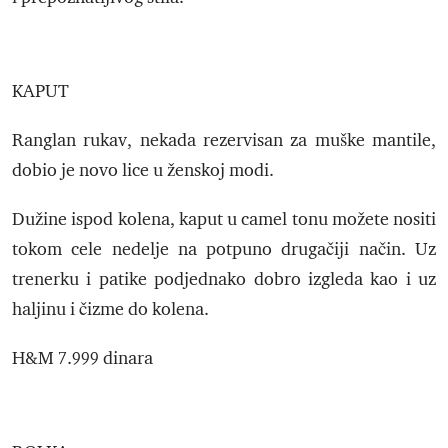
KAPUT
Ranglan rukav, nekada rezervisan za muške mantile,
dobio je novo lice u ženskoj modi.
Dužine ispod kolena, kaput u camel tonu možete nositi
tokom cele nedelje na potpuno drugačiji način. Uz
trenerku i patike podjednako dobro izgleda kao i uz
haljinu i čizme do kolena.
H&M 7.999 dinara