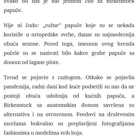
Svako od nas je bar jednom čuo za Birkenstock
papuče.
Nije ni čudo: „ružne“ papuče koje su se nekada
koristile u ortopedske svrhe, danas su najmodernija
obuća sezone. Pored toga, imenom ovog brenda
počele su se nazivati bilo kakve grube papuče sa
đonom od lagane plute.
Trend se pojavio s razlogom. Otkako se pojavila
pandemija, radni dani kod kuće podsetili su nas da ne
postoji obuća udobnija od kućnih papuča, a
Birkenstock sa anatomskim đonom savršena su
alternativa i na otvorenom. Feedovi na društvenim
mrežama bukvalno su preplavljeni fotografijama
fashionista u modelima svih boja.