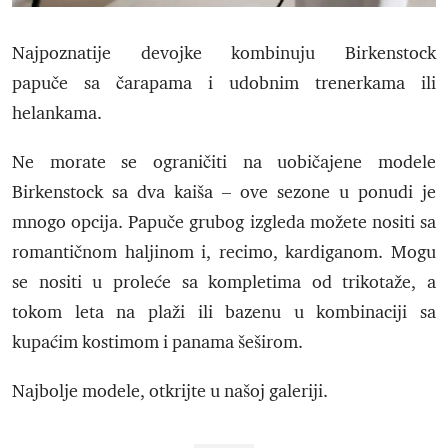
Najpoznatije devojke kombinuju Birkenstock
papuče sa čarapama i udobnim trenerkama ili
helankama.
Ne morate se ograničiti na uobičajene modele
Birkenstock sa dva kaiša – ove sezone u ponudi je
mnogo opcija. Papuče grubog izgleda možete nositi sa
romantičnom haljinom i, recimo, kardiganom. Mogu
se nositi u proleće sa kompletima od trikotaže, a
tokom leta na plaži ili bazenu u kombinaciji sa
kupaćim kostimom i panama šeširom.
Najbolje modele, otkrijte u našoj galeriji.