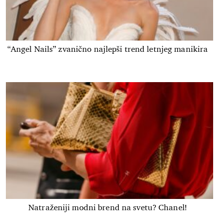
“Angel Nails” zvanično najlepši trend letnjeg manikira
Natraženiji modni brend na svetu? Chanel!