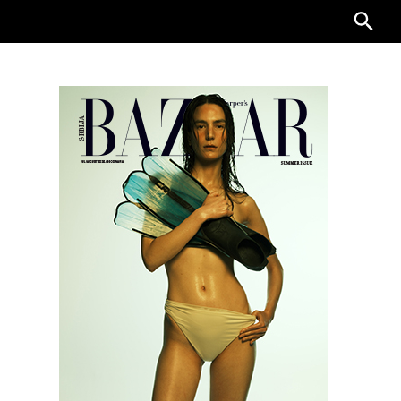
Searc
for: