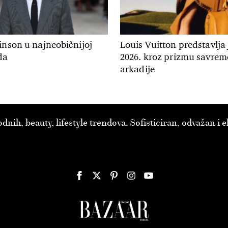
inson u najneobičnijoj
Louis Vuitton predstavlja
da
2026. kroz prizmu savre
arkadije
ih, beauty, lifestyle trendova. Sofisticiran, odvažan i