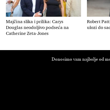
Majčina slika i prilika: Carys
Robert Patt
Douglas neodoljivo podseća na
ulozi do sa
Catherine Zeta-Jones
Donosimo vam najbolje od modn