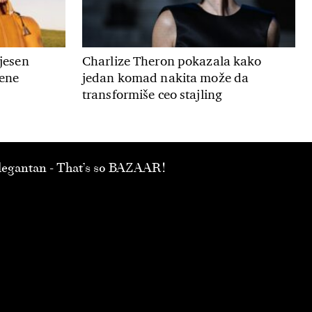
 jesen
Charlize Theron pokazala kako
mene
jedan komad nakita može da
transformiše ceo stajling
 elegantan - That’s so BAZAAR!