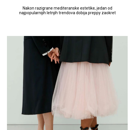
Nakon razigrane mediteranske estetike, jedan od
najpopularnijih letnjih trendova dobija preppy zaokret