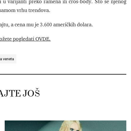
i u varijanti preko ramena ili cros-body. Što se njenog
a u samom vrhu trendova.
jtu, a cena mu je 3.600 američkih dolara.
 možete pogledati OVDE.
a veneta
AJTE JOŠ