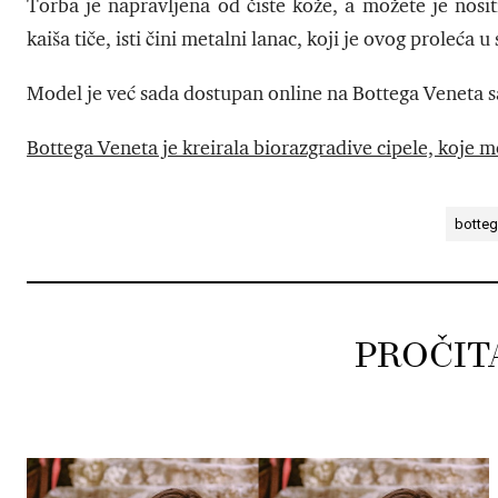
Torba je napravljena od čiste kože, a možete je nosit
kaiša tiče, isti čini metalni lanac, koji je ovog proleć
Model je već sada dostupan online na Bottega Veneta sa
Bottega Veneta je kreirala biorazgradive cipele, koje
botteg
PROČIT