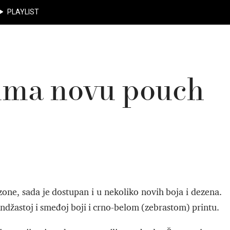
PLAYLIST
 ima novu pouch
zone, sada je dostupan i u nekoliko novih boja i dezena.
džastoj i smeđoj boji i crno-belom (zebrastom) printu.