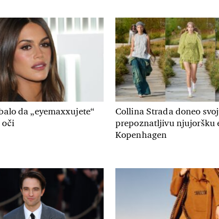
ebalo da „eyemaxxujete“
Collina Strada doneo svo
 oči
prepoznatljivu njujoršku 
Kopenhagen