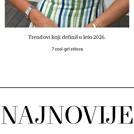
Trendovi koji definišu leto 2026.
7 cool-girl stilova
NAJNOVIJE