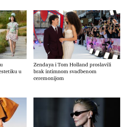
ju
Zendaya i Tom Holland proslavili
estetiku u
brak intimnom svadbenom
ceremonijom