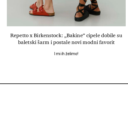
Repetto x Birkenstock: „Bakine“ cipele dobile su
baletski šarm i postale novi modni favorit
I mi ih želimo!