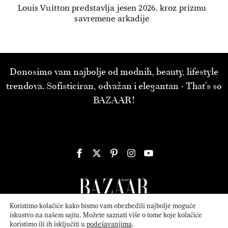
Louis Vuitton predstavlja jesen 2026. kroz prizmu
savremene arkadije
Donosimo vam najbolje od modnih, beauty, lifestyle
trendova. Sofisticiran, odvažan i elegantan - That’s so
BAZAAR!
Koristimo kolačiće kako bismo vam obezbedili najbolje moguće
iskustvo na našem sajtu. Možete saznati više o tome koje kolačiće
koristimo ili ih isključiti u
podešavanjima
.
© 2026
ATTICA MEDIA
Serbia, Inc. All Rights Reserved.
Politika