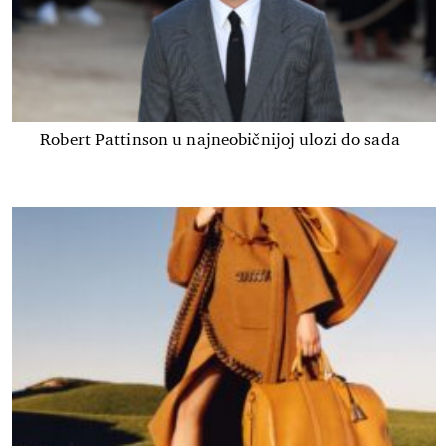
Robert Pattinson u najneobičnijoj ulozi do sada