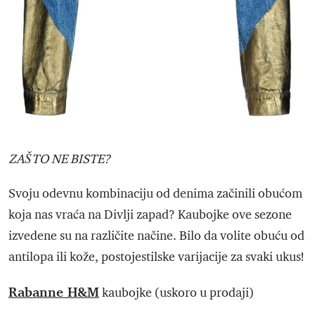
ZAŠTO NE BISTE?
Svoju odevnu kombinaciju od denima začinili obućom
koja nas vraća na Divlji zapad? Kaubojke ove sezone
izvedene su na različite načine. Bilo da volite obuću od
antilopa ili kože, postojestilske varijacije za svaki ukus!
Rabanne H&M
kaubojke (uskoro u prodaji)