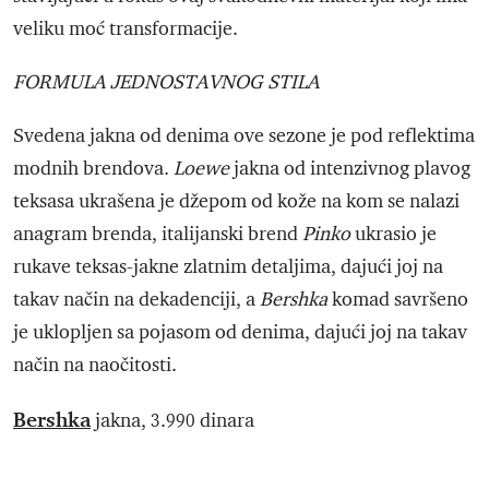
veliku moć transformacije.
FORMULA JEDNOSTAVNOG STILA
Svedena jakna od denima ove sezone je pod reflektima
modnih brendova.
Loewe
jakna od intenzivnog plavog
teksasa ukrašena je džepom od kože na kom se nalazi
anagram brenda, italijanski brend
Pinko
ukrasio je
rukave teksas-jakne zlatnim detaljima, dajući joj na
takav način na dekadenciji, a
Bershka
komad savršeno
je uklopljen sa pojasom od denima, dajući joj na takav
način na naočitosti.
Bershka
jakna, 3.990 dinara