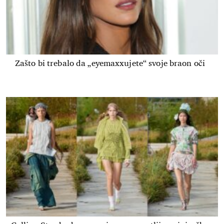
Zašto bi trebalo da „eyemaxxujete“ svoje braon oči