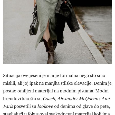
Situacija ove jeseni je manje formalna nego što smo
mislili, ali joj ipak ne manjka stilske elevacije. Denim je
postao omiljeni materijal na modnim pistama. Modni
brendovi kao što su
Coach
,
Alexander McQueen
i
Ami
Paris
posvetili su
lookove
od denima od glave do pete,
stavljajući u fokus ovaj svakodnevni materijal koji ima