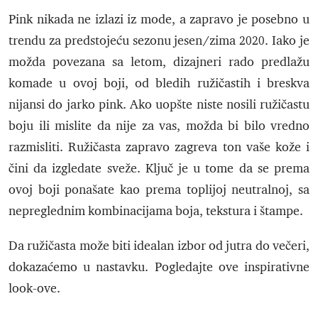
Pink nikada ne izlazi iz mode, a zapravo je posebno u
trendu za predstojeću sezonu jesen/zima 2020. Iako je
možda povezana sa letom, dizajneri rado predlažu
komade u ovoj boji, od bledih ružičastih i breskva
nijansi do jarko pink. Ako uopšte niste nosili ružičastu
boju ili mislite da nije za vas, možda bi bilo vredno
razmisliti. Ružičasta zapravo zagreva ton vaše kože i
čini da izgledate sveže. Ključ je u tome da se prema
ovoj boji ponašate kao prema toplijoj neutralnoj, sa
nepreglednim kombinacijama boja, tekstura i štampe.
Da ružičasta može biti idealan izbor od jutra do večeri,
dokazaćemo u nastavku. Pogledajte ove inspirativne
look-ove.