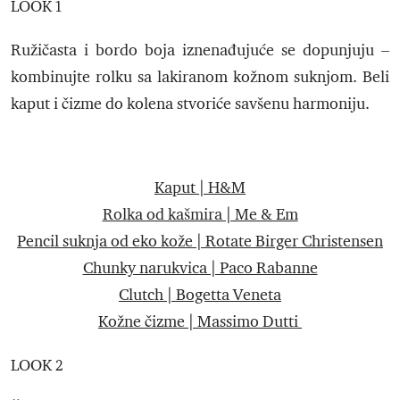
LOOK 1
Ružičasta i bordo boja iznenađujuće se dopunjuju –
kombinujte rolku sa lakiranom kožnom suknjom. Beli
kaput i čizme do kolena stvoriće savšenu harmoniju.
Kaput | H&M
Rolka od kašmira | Me & Em
Pencil suknja od eko kože | Rotate Birger Christensen
Chunky narukvica | Paco Rabanne
Clutch | Bogetta Veneta
Kožne čizme | Massimo Dutti
LOOK 2