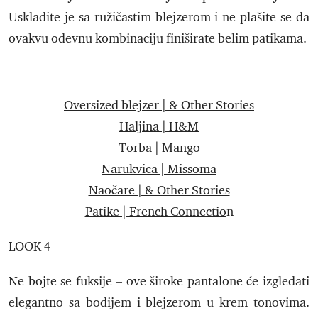
Uskladite je sa ružičastim blejzerom i ne plašite se da
ovakvu odevnu kombinaciju finiširate belim patikama.
Oversized blejzer | & Other Stories
Haljina | H&M
Torba | Mango
Narukvica | Missoma
Naočare | & Other Stories
Patike | French Connectio
n
LOOK 4
Ne bojte se fuksije – ove široke pantalone će izgledati
elegantno sa bodijem i blejzerom u krem tonovima.