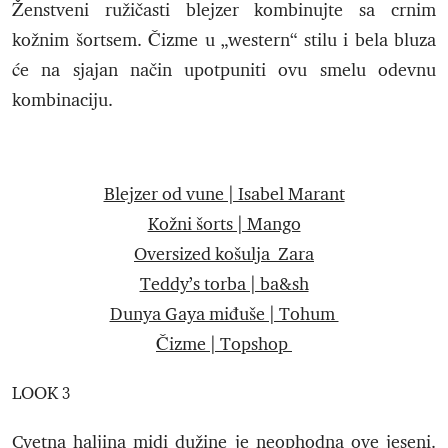
Ženstveni ružičasti blejzer kombinujte sa crnim
kožnim šortsem. Čizme u „western“ stilu i bela bluza
će na sjajan način upotpuniti ovu smelu odevnu
kombinaciju.
Blejzer od vune | Isabel Marant
Kožni šorts | Mango
Oversized košulja Zara
Teddy’s torba | ba&sh
Dunya Gaya miđuše | Tohum
Čizme | Topshop
LOOK 3
Cvetna haljina midi dužine je neophodna ove jeseni.