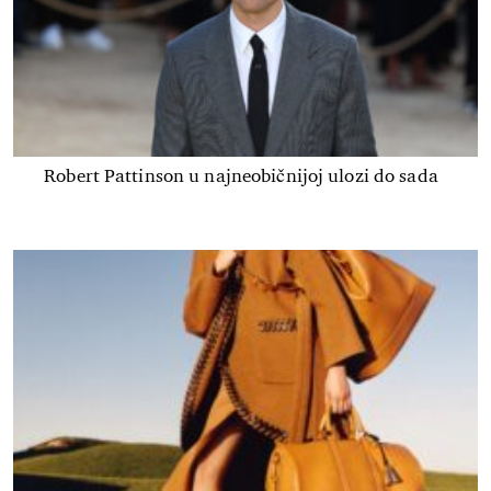
Robert Pattinson u najneobičnijoj ulozi do sada