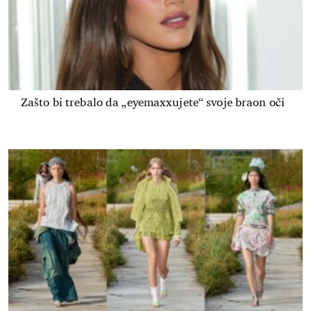
Zašto bi trebalo da „eyemaxxujete“ svoje braon oči