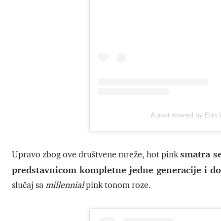
A post shared by Erin
smatra s
Upravo zbog ove društvene mreže, hot pink
predstavnicom kompletne jedne generacije i d
slučaj sa
millennial
pink tonom roze.