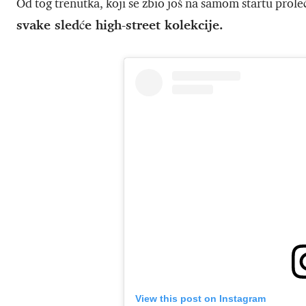
Od tog trenutka, koji se zbio još na samom startu prole
svake sledće high-street kolekcije.
View this post on Instagram