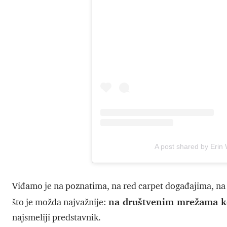
A post shared by Erin
Viđamo je na poznatima, na red carpet događajima, na 
na društvenim mrežama ko
što je možda najvažnije:
najsmeliji predstavnik.