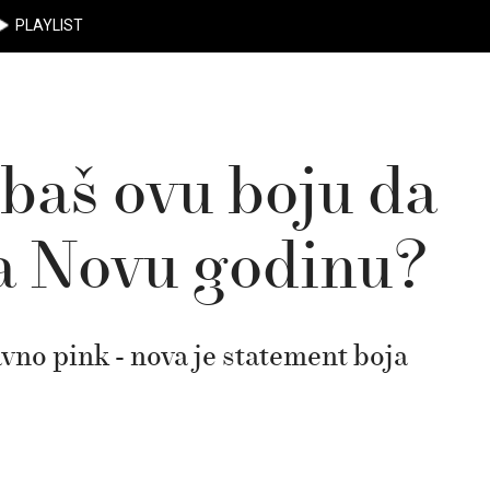
PLAYLIST
 baš ovu boju da
za Novu godinu?
avno pink - nova je statement boja