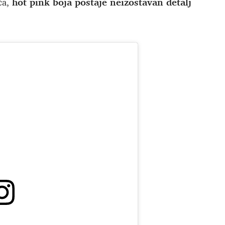
hot pink boja postaje neizostavan detalj
ća,