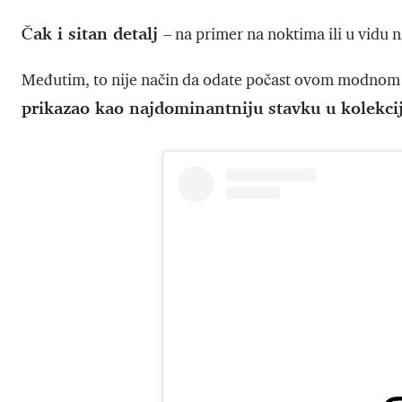
Čak i sitan detalj
– na primer na noktima ili u vidu n
Međutim, to nije način da odate počast ovom modnom t
prikazao kao najdominantniju stavku u kolekci