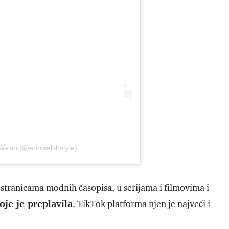
 Walsh (@erinwalshstyle)
stranicama modnih časopisa, u serijama i filmovima i
je je preplavila
. TikTok platforma njen je najveći i