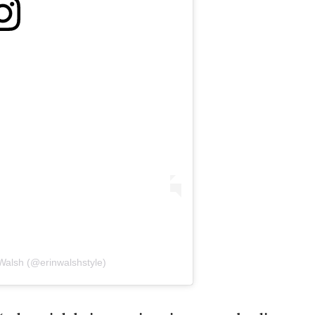
 Walsh (@erinwalshstyle)