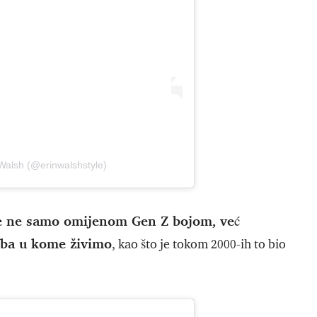
 Walsh (@erinwalshstyle)
e ne samo omijenom Gen Z bojom, već
oba u kome živimo
, kao što je tokom 2000-ih to bio