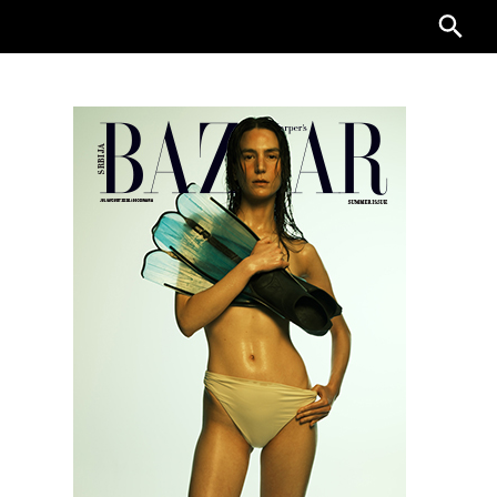
Searc
for: