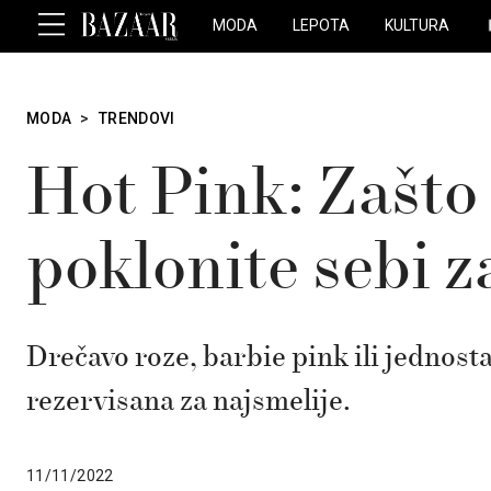
MODA
LEPOTA
KULTURA
MODA
>
TRENDOVI
Hot Pink: Zašto
poklonite sebi 
Drečavo roze, barbie pink ili jednost
rezervisana za najsmelije.
11/11/2022