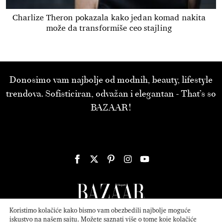
Charlize Theron pokazala kako jedan komad nakita
može da transformiše ceo stajling
Donosimo vam najbolje od modnih, beauty, lifestyle
trendova. Sofisticiran, odvažan i elegantan - That’s so
BAZAAR!
Koristimo kolačiće kako bismo vam obezbedili najbolje moguće
iskustvo na našem sajtu. Možete saznati više o tome koje kolačiće