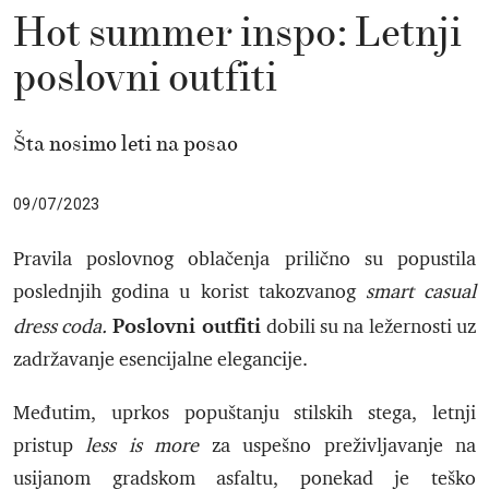
Hot summer inspo: Letnji
poslovni outfiti
Šta nosimo leti na posao
09/07/2023
Pravila poslovnog oblačenja prilično su popustila
poslednjih godina u korist takozvanog
smart casual
Poslovni outfiti
dress coda.
dobili su na ležernosti uz
zadržavanje esencijalne elegancije.
Međutim, uprkos popuštanju stilskih stega, letnji
pristup
less is more
za uspešno preživljavanje na
usijanom gradskom asfaltu, ponekad je teško