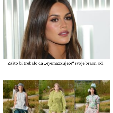
Zašto bi trebalo da „eyemaxxujete“ svoje braon oči