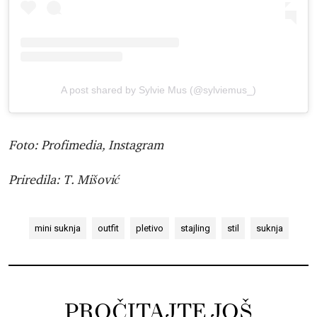
A post shared by Sylvie Mus (@sylviemus_)
Foto: Profimedia, Instagram
Priredila: T. Mišović
mini suknja
outfit
pletivo
stajling
stil
suknja
PROČITAJTE JOŠ