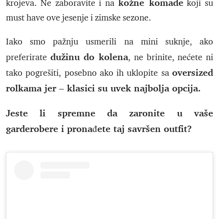
kožne komade
krojeva. Ne zaboravite i na
koji su
must have ove jesenje i zimske sezone.
Iako smo pažnju usmerili na mini suknje, ako
dužinu do kolena
preferirate
, ne brinite, nećete ni
oversized
tako pogrešiti, posebno ako ih uklopite sa
rolkama jer – klasici su uvek najbolja opcija.
Jeste li spremne da zaronite u vaše
garderobere i pronađete taj savršen outfit?