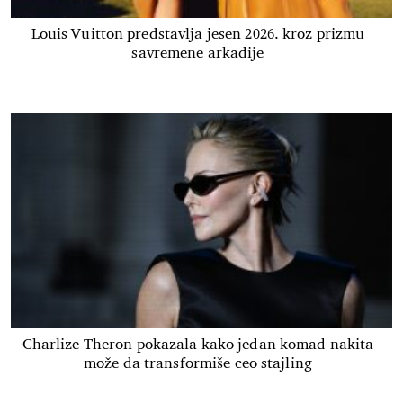
Louis Vuitton predstavlja jesen 2026. kroz prizmu
savremene arkadije
Charlize Theron pokazala kako jedan komad nakita
može da transformiše ceo stajling