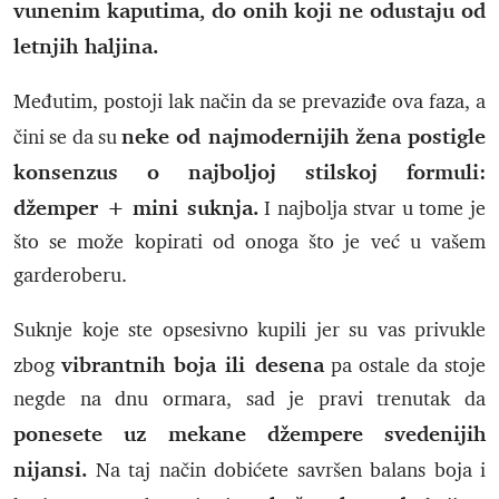
vunenim kaputima, do onih koji ne odustaju od
letnjih haljina.
Međutim, postoji lak način da se prevaziđe ova faza, a
neke od najmodernijih žena postigle
čini se da su
konsenzus o najboljoj stilskoj formuli:
džemper + mini suknja.
I najbolja stvar u tome je
što se može kopirati od onoga što je već u vašem
garderoberu.
Suknje koje ste opsesivno kupili jer su vas privukle
vibrantnih boja ili desena
zbog
pa ostale da stoje
negde na dnu ormara, sad je pravi trenutak da
ponesete uz mekane džempere svedenijih
nijansi.
Na taj način dobićete savršen balans boja i