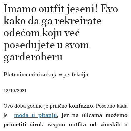
Imamo outfit jeseni! Evo
kako da ga rekreirate
odećom koju već
posedujete u svom
garderoberu
Pletenina mini suknja = perfekcija
12/10/2021
konfuzno.
Ovo doba godine je prilično
Posebno kada
moda u pitanju
, jer na ulicama možemo
je
primetiti širok raspon outfita od zimskih u