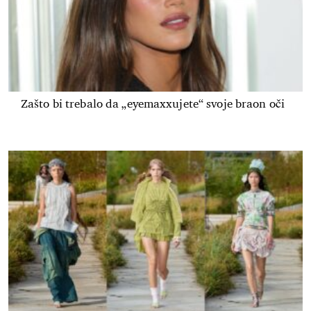
Zašto bi trebalo da „eyemaxxujete“ svoje braon oči