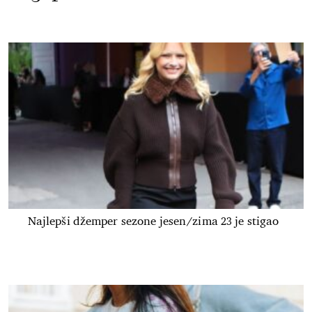
Najlepši džemper sezone jesen/zima 23 je stigao