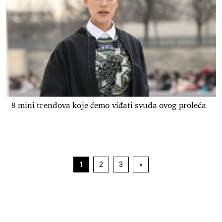
8 mini trendova koje ćemo viđati svuda ovog proleća
Navigacija
1
2
3
»
Strana
Strana
Strana
objava