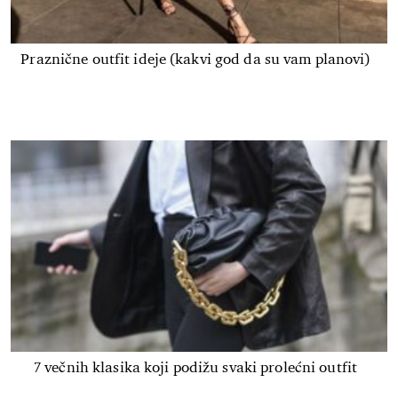
Praznične outfit ideje (kakvi god da su vam planovi)
7 večnih klasika koji podižu svaki prolećni outfit