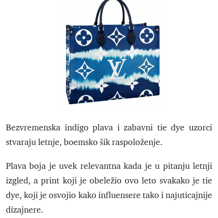
Bezvremenska indigo plava i zabavni tie dye uzorci
stvaraju letnje, boemsko šik raspoloženje.
Plava boja je uvek relevantna kada je u pitanju letnji
izgled, a print koji je obeležio ovo leto svakako je tie
dye, koji je osvojio kako influensere tako i najuticajnije
dizajnere.