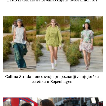
Zašto bi trebalo da „eyemaxxujete“ svoje braon oči
Collina Strada doneo svoju prepoznatljivu njujoršku
estetiku u Kopenhagen