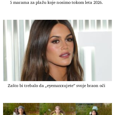
5 marama za plažu koje nosimo tokom leta 2026.
Zašto bi trebalo da „eyemaxxujete“ svoje braon oči