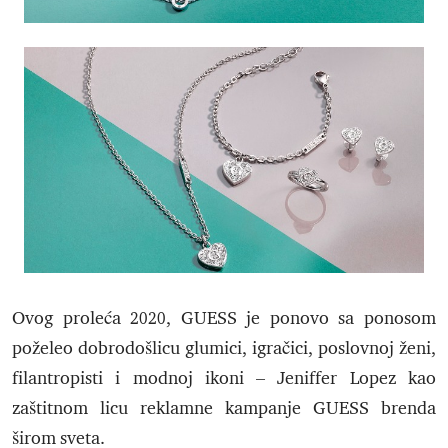
Ovog proleća 2020, GUESS je ponovo sa ponosom
poželeo dobrodošlicu glumici, igračici, poslovnoj ženi,
filantropisti i modnoj ikoni – Jeniffer Lopez kao
zaštitnom licu reklamne kampanje GUESS brenda
širom sveta.