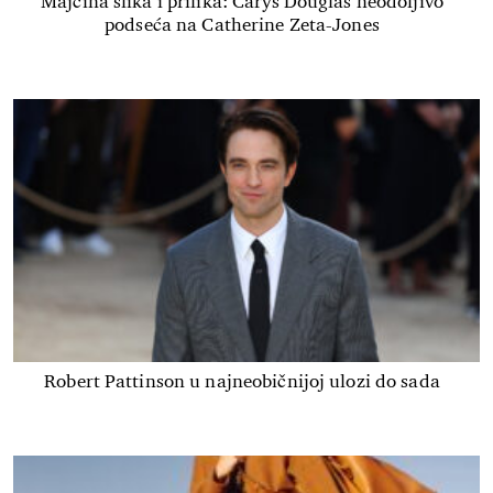
Majčina slika i prilika: Carys Douglas neodoljivo
podseća na Catherine Zeta-Jones
Robert Pattinson u najneobičnijoj ulozi do sada