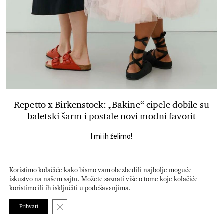
Repetto x Birkenstock: „Bakine“ cipele dobile su
baletski šarm i postale novi modni favorit
I mi ih želimo!
Koristimo kolačiće kako bismo vam obezbedili najbolje moguće
iskustvo na našem sajtu. Možete saznati više o tome koje kolačiće
koristimo ili ih isključiti u
podešavanjima
.
Close GDPR Cookie Banner
Prihvati