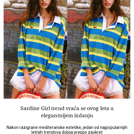
Sardine Girl trend vraća se ovog leta u
elegantnijem izdanju
Nakon razigrane mediteranske estetike, jedan od najpopularnijih
letnjih trendova dobija preppy zaokret