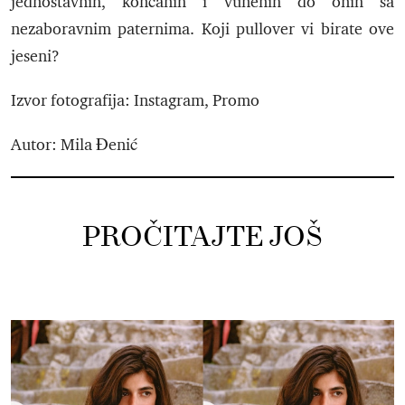
jednostavnih, končanih i vunenih do onih sa
nezaboravnim paternima. Koji pullover vi birate ove
jeseni?
Izvor fotografija: Instagram, Promo
Autor: Mila Đenić
PROČITAJTE JOŠ