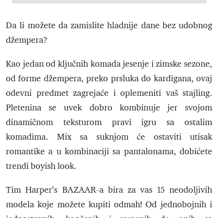
Da li možete da zamislite hladnije dane bez udobnog
džempera?
Kao jedan od ključnih komada jesenje i zimske sezone,
od forme džempera, preko prsluka do kardigana, ovaj
odevni predmet zagrejaće i oplemeniti vaš stajling.
Pletenina se uvek dobro kombinuje jer svojom
dinamičnom teksturom pravi igru sa ostalim
komadima. Mix sa suknjom će ostaviti utisak
romantike a u kombinaciji sa pantalonama, dobićete
trendi boyish look.
Tim Harper’s BAZAAR-a bira za vas 15 neodoljivih
modela koje možete kupiti odmah! Od jednobojnih i