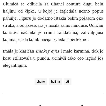
Glumica se odlučila za Chanel couture dugu belu
haljinu od čipke, u kojoj je izgledala nežno poput
pahulje. Figuru je dodatno istakla belim pojasom oko
struka, a od aksesoara je nosila samo minđuše. Odličan
kontrast načinila je crnim sandalama, zahvaljujući
kojima je cela kombinacija izgledala perfektno.
Imala je klasičan
smokey eyes
i malo karmina, dok je
kosu stilizovala u punđu, učinivši tako ceo izgled još
elegantnijim.
chanel
haljina
stil