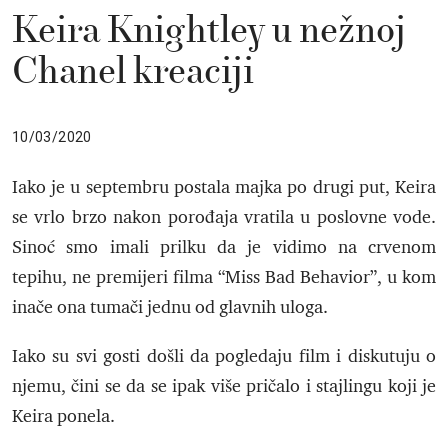
Keira Knightley u nežnoj
Chanel kreaciji
10/03/2020
Iako je u septembru postala majka po drugi put, Keira
se vrlo brzo nakon porođaja vratila u poslovne vode.
Sinoć smo imali prilku da je vidimo na crvenom
tepihu, ne premijeri filma “Miss Bad Behavior”, u kom
inače ona tumači jednu od glavnih uloga.
Iako su svi gosti došli da pogledaju film i diskutuju o
njemu, čini se da se ipak više pričalo i stajlingu koji je
Keira ponela.