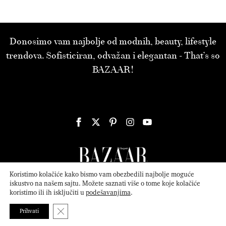
Donosimo vam najbolje od modnih, beauty, lifestyle
trendova. Sofisticiran, odvažan i elegantan - That’s so
BAZAAR!
Koristimo kolačiće kako bismo vam obezbedili najbolje moguće
iskustvo na našem sajtu. Možete saznati više o tome koje kolačiće
koristimo ili ih isključiti u
podešavanjima
.
© 2026
ATTICA MEDIA
Serbia, Inc. All Rights Reserved.
Politika
privatnosti
.
Close GDPR Cookie Banner
Prihvati