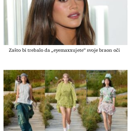
Zašto bi trebalo da „eyemaxxujete“ svoje braon oči