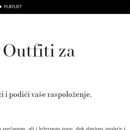
PLAYLIST
Outfiti za
 i podići vaše raspoloženje.
u svečanom, ali i ležernom tonu, dok slavimo proleće i