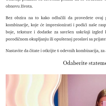
obnovu života.
Bez obzira na to kako odlučili da provedete ovaj
kombinacije, koje će impresionirati i podići naše r
boje, teksture i dodatke za savršen uskršnji izgled k
porodičnom okupljanju ili opuštenoj proslavi sa prijate
Nastavite da čitate i otkrijte 6 odevnih kombinacija, za a
Odaberite statem