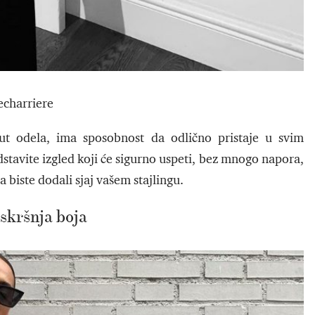
charriere
t odela, ima sposobnost da odlično pristaje u svim
stavite izgled koji će sigurno uspeti, bez mnogo napora,
a biste dodali sjaj vašem stajlingu.
skršnja boja