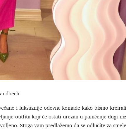
andbech
večane i luksuznije odevne komade kako bismo kreirali
ljanje outfita koji će ostati urezan u pamćenje dugi niz
ozvoljeno. Stoga vam predlažemo da se odlučite za smele