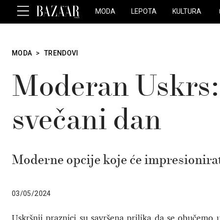
MODA
LEPOTA
KULTURA
MODA
>
TRENDOVI
Moderan Uskrs: 
svečani dan
Moderne opcije koje će impresionirati
03/05/2024
Uskršnji praznici su savršena prilika da se obučemo 