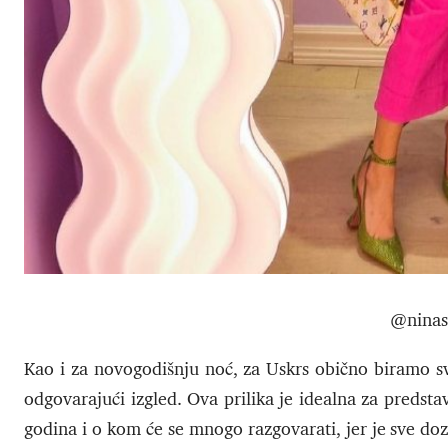
@ninas
Kao i za novogodišnju noć, za Uskrs obično biramo s
odgovarajući izgled. Ova prilika je idealna za predstav
godina i o kom će se mnogo razgovarati, jer je sve d