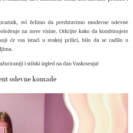
 praznik, svi želimo da predstavimo moderne odevne
aspoloženje na nove visine. Otkrijte kako da kombinujete
oji će vas istaći u svakoj prilici, bilo da se radilo o
ljima.
žuriraniji i stilski izgled na dan Vaskrsenja!
ent odevne komade