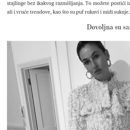
stajlinge bez ikakvog razmišljanja. To možete postići
ali i vruće trendove, kao što su puf rukavi i midi suknje
Dovoljna su s