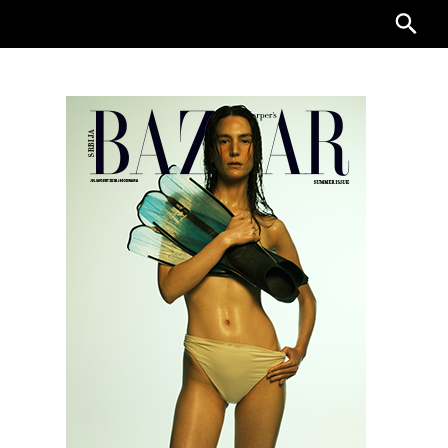
Searc
for: