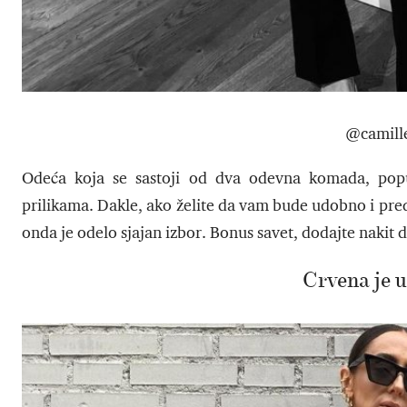
@camille
Odeća koja se sastoji od dva odevna komada, popu
prilikama. Dakle, ako želite da vam bude udobno i pred
onda je odelo sjajan izbor. Bonus savet, dodajte nakit d
Crvena je u