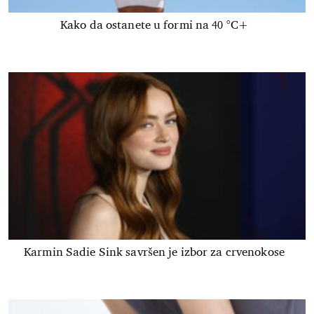
Kako da ostanete u formi na 40 °C+
Karmin Sadie Sink savršen je izbor za crvenokose