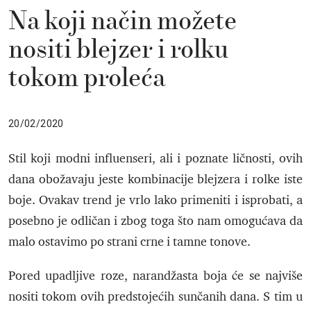
Na koji način možete
nositi blejzer i rolku
tokom proleća
20/02/2020
Stil koji modni influenseri, ali i poznate ličnosti, ovih
dana obožavaju jeste kombinacije blejzera i rolke iste
boje. Ovakav trend je vrlo lako primeniti i isprobati, a
posebno je odličan i zbog toga što nam omogućava da
malo ostavimo po strani crne i tamne tonove.
Pored upadljive roze, narandžasta boja će se najviše
nositi tokom ovih predstojećih sunčanih dana. S tim u