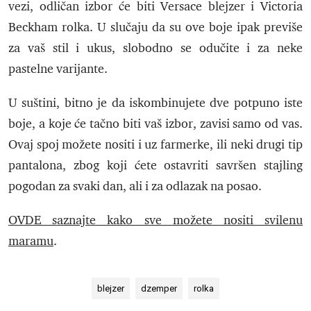
vezi, odličan izbor će biti Versace blejzer i Victoria
Beckham rolka. U slučaju da su ove boje ipak previše
za vaš stil i ukus, slobodno se odučite i za neke
pastelne varijante.
U suštini, bitno je da iskombinujete dve potpuno iste
boje, a koje će tačno biti vaš izbor, zavisi samo od vas.
Ovaj spoj možete nositi i uz farmerke, ili neki drugi tip
pantalona, zbog koji ćete ostavriti savršen stajling
pogodan za svaki dan, ali i za odlazak na posao.
OVDE saznajte kako sve možete nositi svilenu
maramu
.
blejzer
dzemper
rolka