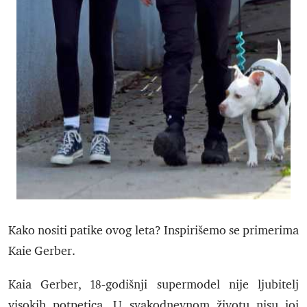
Kako nositi patike ovog leta? Inspirišemo se primerima
Kaie Gerber.
Kaia Gerber, 18-godišnji supermodel nije ljubitelj
visokih potpetica. U svakodnevnom životu nisu joj