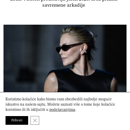
savremene arkadije
Charlize Theron pokazala kako jedan komad nakita
Koristimo kolačiće kako bismo vam obezbedili najbolje moguće
iskustvo na našem sajtu. Možete saznati više o tome koje kolačiće
može da transformiše ceo stajling
koristimo ili ih isključiti u
podešavanjima
.
Close GDPR Cookie Banner
Prihvati