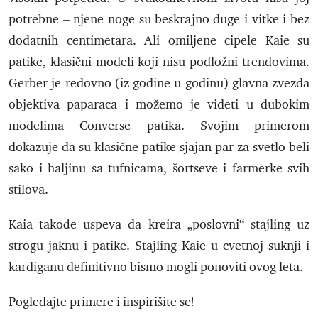
potrebne – njene noge su beskrajno duge i vitke i bez
dodatnih centimetara. Ali omiljene cipele Kaie su
patike, klasični modeli koji nisu podložni trendovima.
Gerber je redovno (iz godine u godinu) glavna zvezda
objektiva paparaca i možemo je videti u dubokim
modelima Converse patika. Svojim primerom
dokazuje da su klasične patike sjajan par za svetlo beli
sako i haljinu sa tufnicama, šortseve i farmerke svih
stilova.
Kaia takođe uspeva da kreira „poslovni“ stajling uz
strogu jaknu i patike. Stajling Kaie u cvetnoj suknji i
kardiganu definitivno bismo mogli ponoviti ovog leta.
Pogledajte primere i inspirišite se!