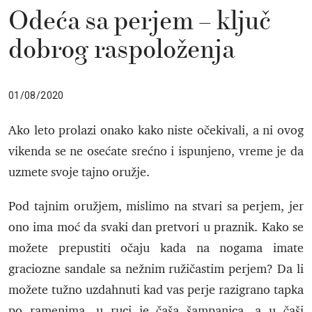
Odeća sa perjem – ključ
dobrog raspoloženja
01/08/2020
Ako leto prolazi onako kako niste očekivali, a ni ovog
vikenda se ne osećate srećno i ispunjeno, vreme je da
uzmete svoje tajno oružje.
Pod tajnim oružjem, mislimo na stvari sa perjem, jer
ono ima moć da svaki dan pretvori u praznik. Kako se
možete prepustiti očaju kada na nogama imate
graciozne sandale sa nežnim ružičastim perjem? Da li
možete tužno uzdahnuti kad vas perje razigrano tapka
po ramenima, u ruci je čaša šampanjca, a u čaši