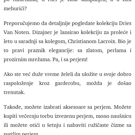
mehurići?
Preporučujemo da detaljnije pogledate kolekciju Dries
Van Noten. Dizajner je lansirao kolekciju za proleće i
leto u saradnji sa kolegom, Christianom Lacroix. Bio je
to pravi praznik elegancije: sa zlatom, perlama i
prozirnim mrežama. Pa, i sa perjem!
Ako ste već duže vreme želeli da uložite u svoje dobro
raspoloženje kroz garderobu, možda je došao
trenutak.
Takođe, možete izabrati aksesoare sa perjem. Možete
kupiti večernju torbu izvezenu perjem, mono naušnicu
ili možete otići u šetnju i nabaviti ružičaste čizme sa
svetlim perjem.