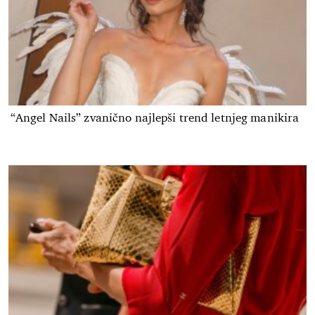
“Angel Nails” zvanično najlepši trend letnjeg manikira