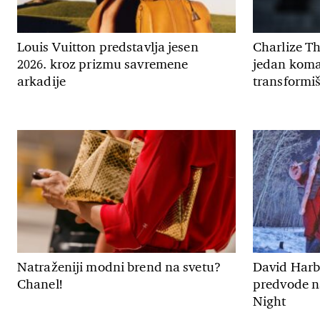
Louis Vuitton predstavlja jesen
Charlize T
2026. kroz prizmu savremene
jedan koma
arkadije
transformiš
Natraženiji modni brend na svetu?
David Harbo
Chanel!
predvode n
Night