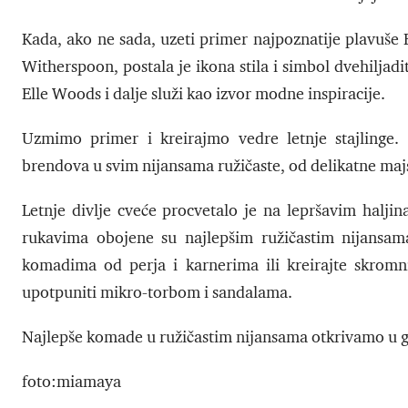
Kada, ako ne sada, uzeti primer najpoznatije plavuše
Witherspoon, postala je ikona stila i simbol dvehiljadi
Elle Woods i dalje služi kao izvor modne inspiracije.
Uzmimo primer i kreirajmo vedre letnje stajlinge. 
brendova u svim nijansama ružičaste, od delikatne majs
Letnje divlje cveće procvetalo je na lepršavim halji
rukavima obojene su najlepšim ružičastim nijansama
komadima od perja i karnerima ili kreirajte skromn
upotpuniti mikro-torbom i sandalama.
Najlepše komade u ružičastim nijansama otkrivamo u gal
foto:miamaya