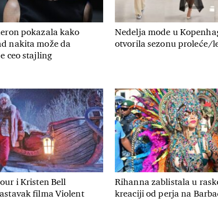
heron pokazala kako
Nedelja mode u Kopenha
d nakita može da
otvorila sezonu proleće/le
e ceo stajling
ur i Kristen Bell
Rihanna zablistala u rask
astavak filma Violent
kreaciji od perja na Barb