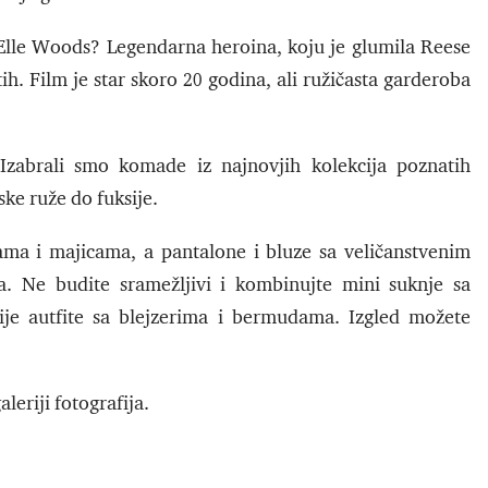
 Elle Woods? Legendarna heroina, koju je glumila Reese
tih. Film je star skoro 20 godina, ali ružičasta garderoba
Izabrali smo komade iz najnovjih kolekcija poznatih
ke ruže do fuksije.
nama i majicama, a pantalone i bluze sa veličanstvenim
. Ne budite sramežljivi i kombinujte mini suknje sa
ije autfite sa blejzerima i bermudama. Izgled možete
eriji fotografija.