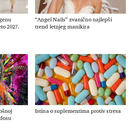
genu
“Angel Nails” zvanično najlepši
to 2027.
trend letnjeg manikira
ošnoj
Istina o suplementima protiv stresa
adosu