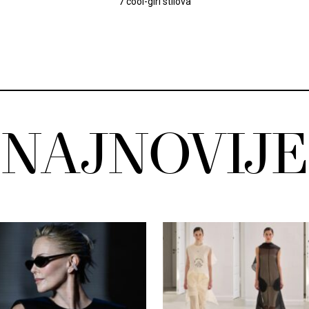
7 cool-girl stilova
NAJNOVIJE