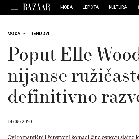
MODA
LEPOTA
KULTURA
MODA
>
TRENDOVI
Poput Elle Wood
nijanse ružičaste
definitivno razve
14/05/2020
Ovi romantični i ženstveni komadi čine osnovu sjajne l