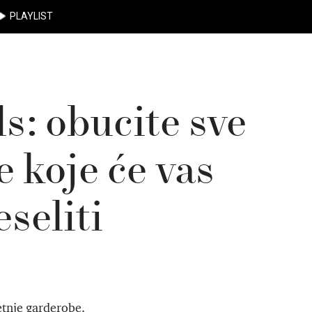
PLAYLIST
s: obucite sve
 koje će vas
seliti
etnje garderobe.