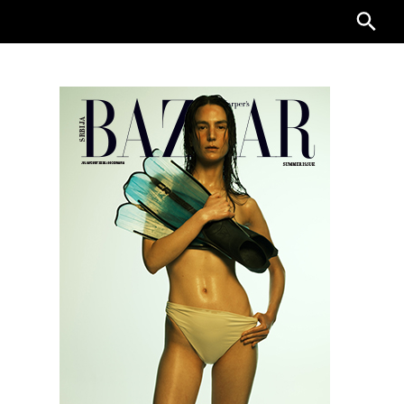
Searc
for: