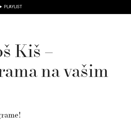
PLAYLIST
š Kiš –
rama na vašim
grame!