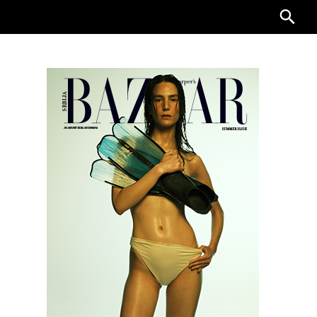
Searc
for: