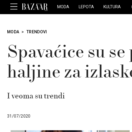
MODA
LEPOTA
KULTURA
MODA
>
TRENDOVI
Spavaćice su se 
haljine za izlask
I veoma su trendi
31/07/2020