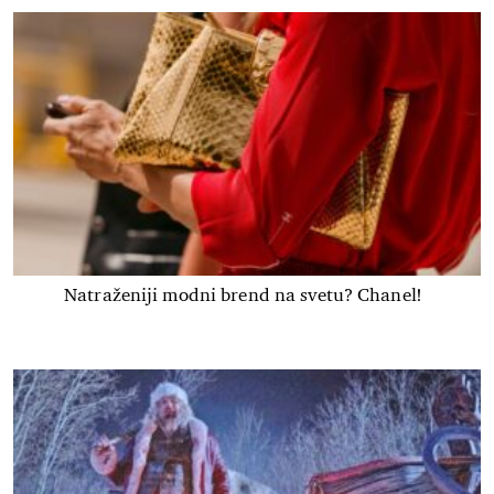
Natraženiji modni brend na svetu? Chanel!