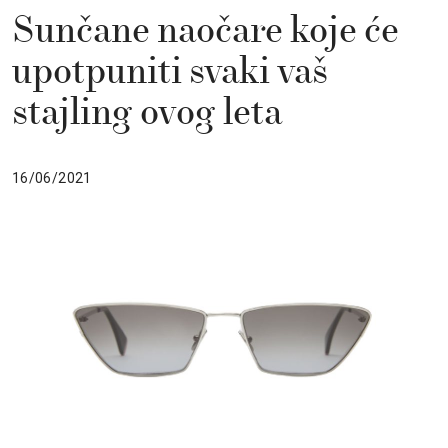
Sunčane naočare koje će
upotpuniti svaki vaš
stajling ovog leta
16/06/2021