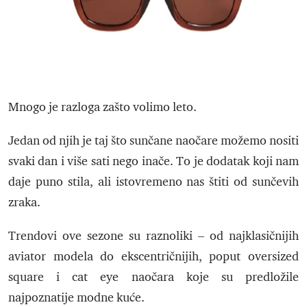
Mnogo je razloga zašto volimo leto.
Jedan od njih je taj što sunčane naočare možemo nositi
svaki dan i više sati nego inače. To je dodatak koji nam
daje puno stila, ali istovremeno nas štiti od sunčevih
zraka.
Trendovi ove sezone su raznoliki – od najklasičnijih
aviator modela do ekscentričnijih, poput oversized
square i cat eye naočara koje su predložile
najpoznatije modne kuće.