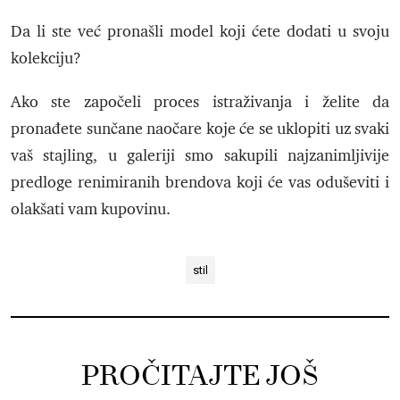
Da li ste već pronašli model koji ćete dodati u svoju
kolekciju?
Ako ste započeli proces istraživanja i želite da
pronađete sunčane naočare koje će se uklopiti uz svaki
vaš stajling, u galeriji smo sakupili najzanimljivije
predloge renimiranih brendova koji će vas oduševiti i
olakšati vam kupovinu.
stil
PROČITAJTE JOŠ