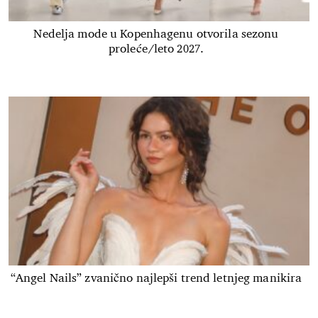
Nedelja mode u Kopenhagenu otvorila sezonu
proleće/leto 2027.
“Angel Nails” zvanično najlepši trend letnjeg manikira