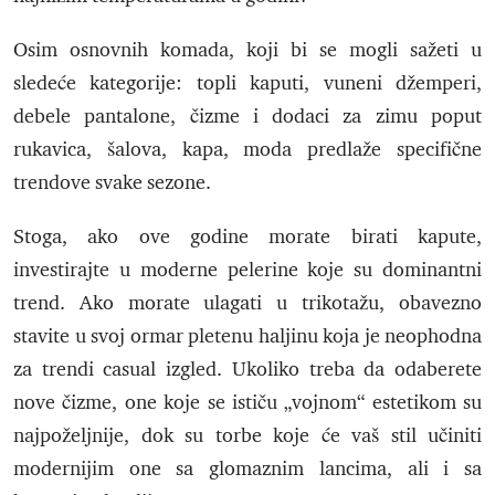
Osim osnovnih komada, koji bi se mogli sažeti u
sledeće kategorije: topli kaputi, vuneni džemperi,
debele pantalone, čizme i dodaci za zimu poput
rukavica, šalova, kapa, moda predlaže specifične
trendove svake sezone.
Stoga, ako ove godine morate birati kapute,
investirajte u moderne pelerine koje su dominantni
trend. Ako morate ulagati u trikotažu, obavezno
stavite u svoj ormar pletenu haljinu koja je neophodna
za trendi casual izgled. Ukoliko treba da odaberete
nove čizme, one koje se ističu „vojnom“ estetikom su
najpoželjnije, dok su torbe koje će vaš stil učiniti
modernijim one sa glomaznim lancima, ali i sa