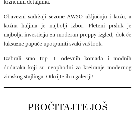
krznenim detaljima.
Obavezni sadržaji sezone AW2O uključuju i kožu, a
kožna haljina je najbolji izbor. Pleteni prsluk je
najbolja investicija za moderan preppy izgled, dok će
luksuzne papuče upotpuniti svaki vaš look.
Izabrali smo top 10 odevnih komada i modnih
dodataka koji su neophodni za kreiranje modernog
zimskog stajlinga. Otkrijte ih u galeriji!
PROČITAJTE JOŠ