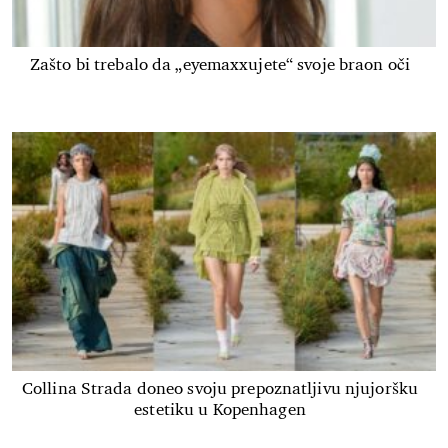
Zašto bi trebalo da „eyemaxxujete“ svoje braon oči
Collina Strada doneo svoju prepoznatljivu njujoršku
estetiku u Kopenhagen