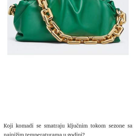
Koji komadi se smatraju ključnim tokom sezone sa
najnižim temperaturama u godini?