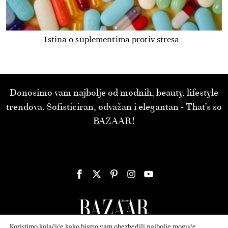
Istina o suplementima protiv stresa
Donosimo vam najbolje od modnih, beauty, lifestyle
trendova. Sofisticiran, odvažan i elegantan - That’s so
BAZAAR!
Koristimo kolačiće kako bismo vam obezbedili najbolje moguće