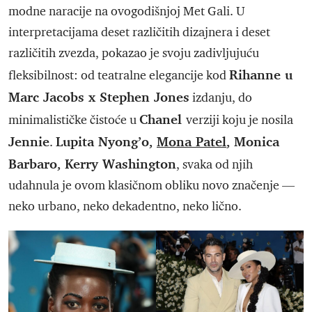
modne naracije na ovogodišnjoj Met Gali. U
interpretacijama deset različitih dizajnera i deset
različitih zvezda, pokazao je svoju zadivljujuću
Rihanne u
fleksibilnost: od teatralne elegancije kod
Marc Jacobs x Stephen Jones
izdanju, do
Chanel
minimalističke čistoće u
verziji koju je nosila
Jennie
Lupita Nyong’o,
Mona Patel
, Monica
.
Barbaro, Kerry Washington
, svaka od njih
udahnula je ovom klasičnom obliku novo značenje —
neko urbano, neko dekadentno, neko lično.