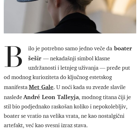
B
boater
ilo je potrebno samo jedno veče da
šešir
— nekadašnji simbol klasne
uzdržanosti i letnjeg uživanja — pređe put
od modnog kurioziteta do ključnog estetskog
Met Gale
manifesta
. U noći kada su zvezde slavile
André Leon Talleyja
nasleđe
, modnog titana čiji je
stil bio podjednako raskošan koliko i nepokolebljiv,
boater se vratio na velika vrata, ne kao nostalgični
artefakt, već kao svesni izraz stava.