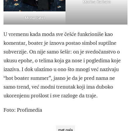
Monica Barbaro
Mona Patel
U vremenu kada moda sve češće funkcioniše kao
komentar, boater je iznova postao simbol suptilne
subverzije. On nije samo šešir: on je svedočanstvo o
ukusu epohe, o telima koja ga nose i pogledima koje
izaziva. I dok ulazimo u ono što mnogi već nazivaju
“hot boater summer”, jasno je da je pred nama ne
samo trend, već modni trenutak koji ima duboko
ukorenjenu prošlost i sve razloge da traje.
Foto: Profimedia
met gala