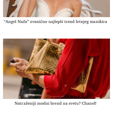
“Angel Nails” zvanično najlepši trend letnjeg manikira
Natraženiji modni brend na svetu? Chanel!