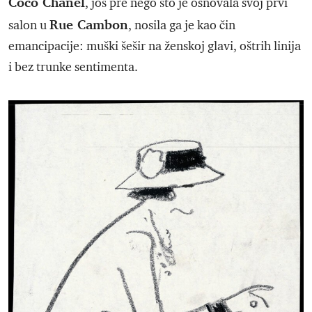
Coco Chanel
, još pre nego što je osnovala svoj prvi
Rue Cambon
salon u
, nosila ga je kao čin
emancipacije: muški šešir na ženskoj glavi, oštrih linija
i bez trunke sentimenta.