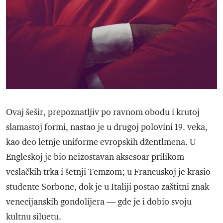
Ovaj šešir, prepoznatljiv po ravnom obodu i krutoj
slamastoj formi, nastao je u drugoj polovini 19. veka,
kao deo letnje uniforme evropskih džentlmena. U
Engleskoj je bio neizostavan aksesoar prilikom
veslačkih trka i šetnji Temzom; u Francuskoj je krasio
studente Sorbone, dok je u Italiji postao zaštitni znak
venecijanskih gondolijera — gde je i dobio svoju
kultnu siluetu.