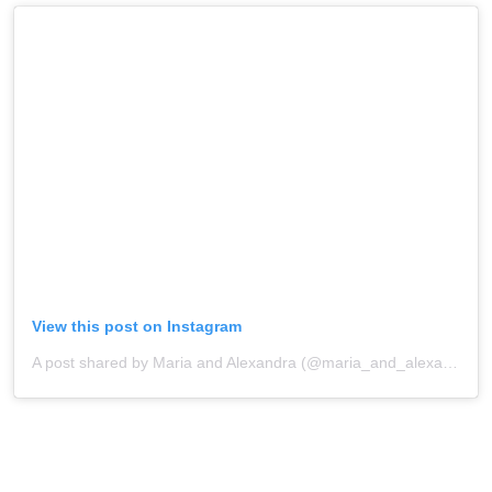
View this post on Instagram
A post shared by Maria and Alexandra (@maria_and_alexandra)
o