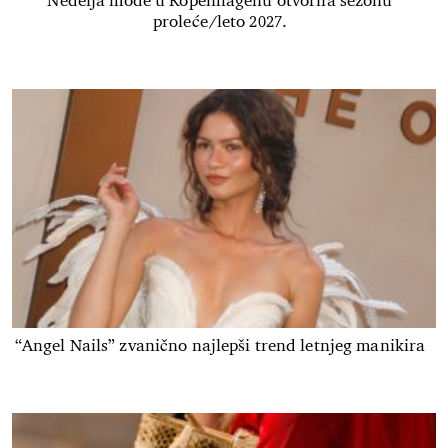
Nedelja mode u Kopenhagenu otvorila sezonu
proleće/leto 2027.
“Angel Nails” zvanično najlepši trend letnjeg manikira