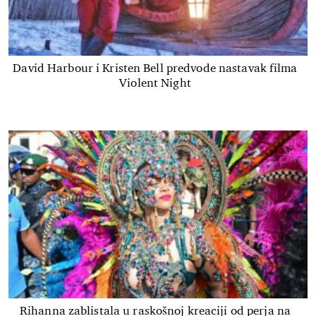
David Harbour i Kristen Bell predvode nastavak filma
Violent Night
Rihanna zablistala u raskošnoj kreaciji od perja na