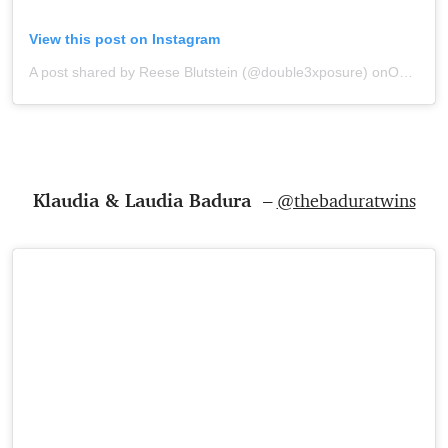
View this post on Instagram
A post shared by Reese Blutstein (@double3xposure)
onOct 5, 2019 at 10:16am PDT
Klaudia & Laudia Badura –
@thebaduratwins