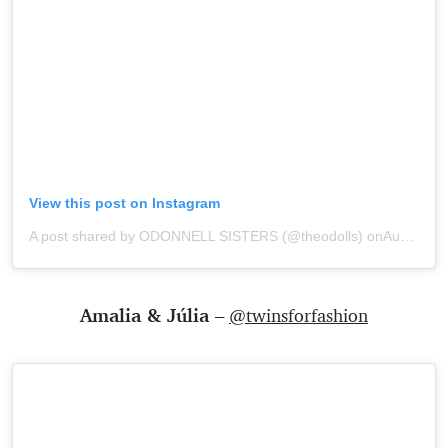
View this post on Instagram
A post shared by ODONNELL SISTERS (@theodolls)
onAug 18, 2019 at 10:29am PDT
Amalia & Júlia –
@twinsforfashion