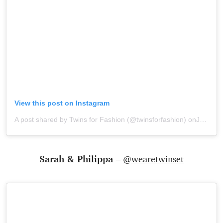
View this post on Instagram
A post shared by Twins for Fashion (@twinsforfashion)
onJun 9, 2019 at 1:32pm PDT
Sarah & Philippa –
@wearetwinset