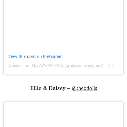
View this post on Instagram
A post shared by AYA(AMIAYA) (@ayaxxamiaya)
onOct 7, 2019 at 7:37am PDT
Ellie & Daisey –
@theodolls