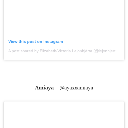
View this post on Instagram
A post shared by Elizabeth/Victoria Lejonhjärta (@lejonhjerta)
onNo
Amiaya –
@ayaxxamiaya