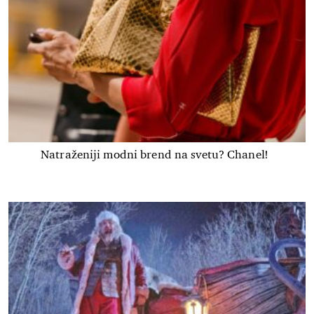
Natraženiji modni brend na svetu? Chanel!