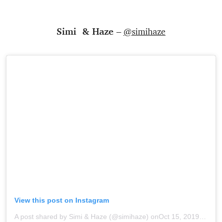
Simi & Haze –
@simihaze
View this post on Instagram
A post shared by Simi & Haze (@simihaze)
onOct 15, 2019 at 10:23am PDT