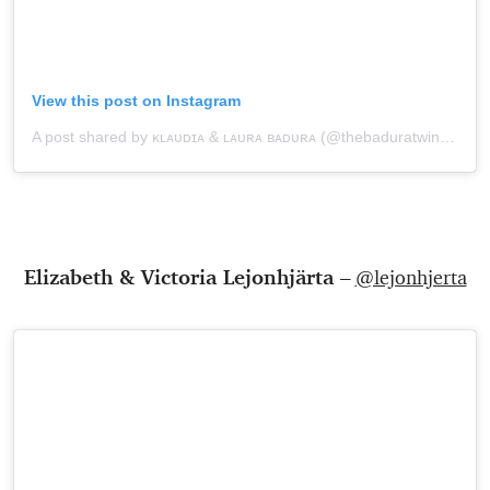
View this post on Instagram
A post shared by ᴋʟᴀᴜᴅɪᴀ & ʟᴀᴜʀᴀ ʙᴀᴅᴜʀᴀ (@thebaduratwins)
onOc
Elizabeth & Victoria Lejonhjärta –
@lejonhjerta