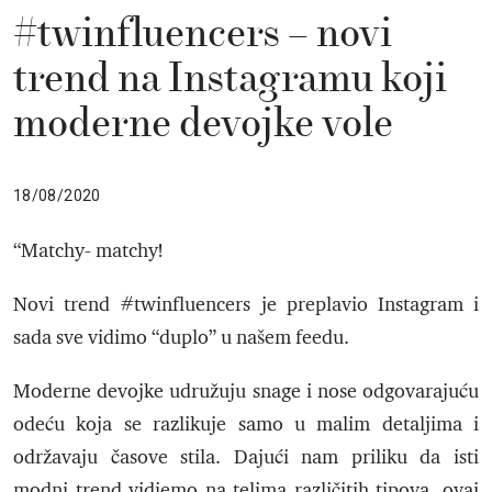
#twinfluencers – novi
trend na Instagramu koji
moderne devojke vole
18/08/2020
“Matchy- matchy!
Novi trend #twinfluencers je preplavio Instagram i
sada sve vidimo “duplo” u našem feedu.
Moderne devojke udružuju snage i nose odgovarajuću
odeću koja se razlikuje samo u malim detaljima i
održavaju časove stila. Dajući nam priliku da isti
modni trend vidiemo na telima različitih tipova, ovaj