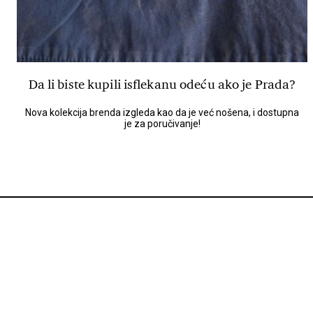
Da li biste kupili isflekanu odeću ako je Prada?
Nova kolekcija brenda izgleda kao da je već nošena, i dostupna
je za poručivanje!