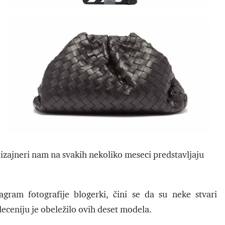
zajneri nam na svakih nekoliko meseci predstavljaju
gram fotografije blogerki, čini se da su neke stvari
deceniju je obeležilo ovih deset modela.