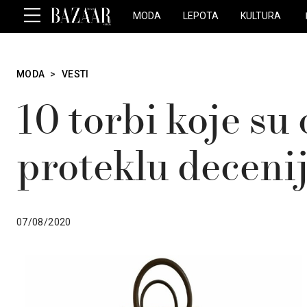
MODA
LEPOTA
KULTURA
MODA
>
VESTI
10 torbi koje su 
proteklu deceni
07/08/2020