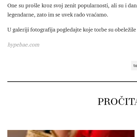
One su prošle kroz svoj zenit popularnosti, ali su i da
legendarne, zato im se uvek rado vraćamo.
U galeriji fotografija pogledajte koje torbe su obeležile
hypebae.com
t
PROČIT