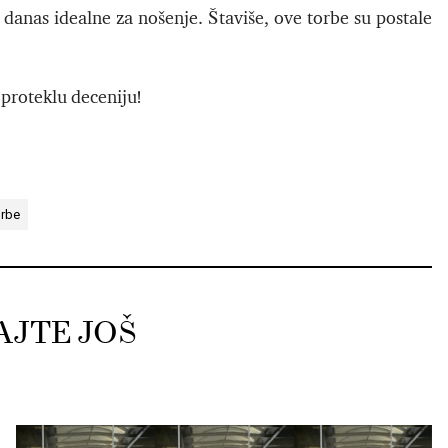
n danas idealne za nošenje. Štaviše, ove torbe su postale
 proteklu deceniju!
orbe
AJTE JOŠ