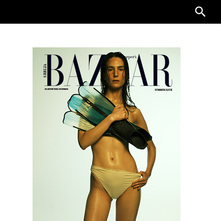
Searc
for: