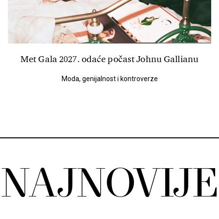
Met Gala 2027. odaće počast Johnu Gallianu
Moda, genijalnost i kontroverze
NAJNOVIJE