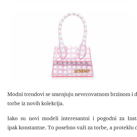
Modni trendovi se smenjuju neverovatnom brzinom i di
torbe iz novih kolekcija.
Iako su novi modeli interesantni i pogodni za Insta
ipak konstantne. To posebno važi za torbe, a proteklu 