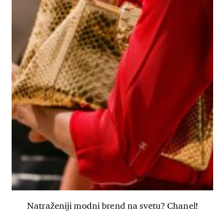
Natraženiji modni brend na svetu? Chanel!