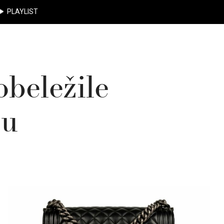
PLAYLIST
obeležile
ju