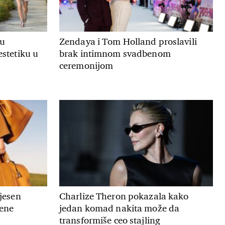
ju
Zendaya i Tom Holland proslavili
estetiku u
brak intimnom svadbenom
ceremonijom
 jesen
Charlize Theron pokazala kako
mene
jedan komad nakita može da
transformiše ceo stajling