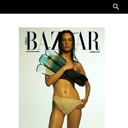
Searc
for: