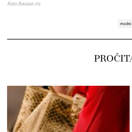
foto:bazaar.ru
modni 
PROČIT