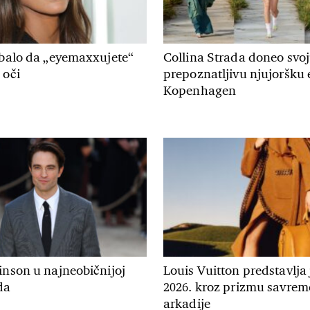
ebalo da „eyemaxxujete“
Collina Strada doneo svo
 oči
prepoznatljivu njujoršku 
Kopenhagen
inson u najneobičnijoj
Louis Vuitton predstavlja
da
2026. kroz prizmu savre
arkadije