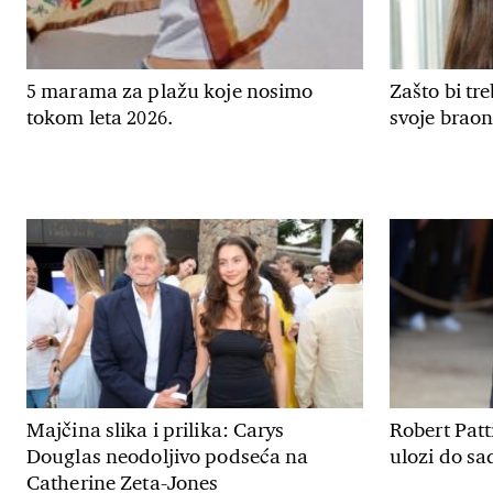
5 marama za plažu koje nosimo
Zašto bi tr
tokom leta 2026.
svoje braon
Majčina slika i prilika: Carys
Robert Patt
Douglas neodoljivo podseća na
ulozi do sa
Catherine Zeta-Jones