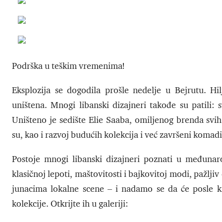
Podrška u teškim vremenima!
Eksplozija se dogodila prošle nedelje u Bejrutu. Hil
uništena. Mnogi libanski dizajneri takođe su patili: s
Uništeno je sedište Elie Saaba, omiljenog brenda svi
su, kao i razvoj budućih kolekcija i već završeni komad
Postoje mnogi libanski dizajneri poznati u međunar
klasičnoj lepoti, maštovitosti i bajkovitoj modi, pažlj
junacima lokalne scene – i nadamo se da će posle kri
kolekcije. Otkrijte ih u galeriji: