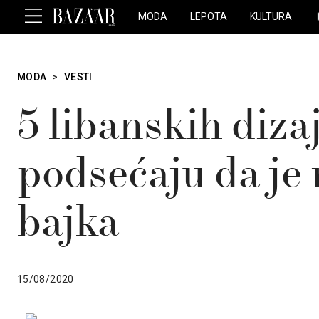
MODA
LEPOTA
KULTURA
MODA
>
VESTI
5 libanskih diza
podsećaju da je
bajka
15/08/2020