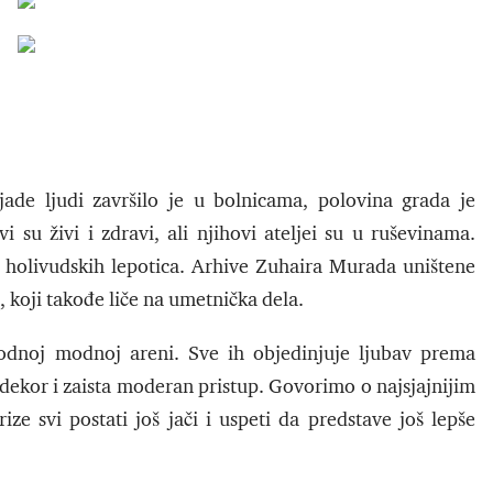
jade ljudi završilo je u bolnicama, polovina grada je
vi su živi i zdravi, ali njihovi ateljei su u ruševinama.
h holivudskih lepotica. Arhive Zuhaira Murada uništene
i, koji takođe liče na umetnička dela.
odnoj modnoj areni. Sve ih objedinjuje ljubav prema
iv dekor i zaista moderan pristup. Govorimo o najsjajnijim
ze svi postati još jači i uspeti da predstave još lepše