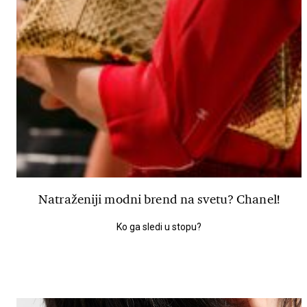
Natraženiji modni brend na svetu? Chanel!
Ko ga sledi u stopu?