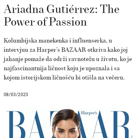
Ariadna Gutiérrez: The
Power of Passion
Kolumbijska manekenka i influenserka, u
intervjuu za Harper's BAZAAR otkriva kako joj
jahanje pomaže da održi ravnotežu u životu, ko je
najfascinantnija ličnost koju je upoznala i sa
kojom istorijskom ličnošću bi otišla na večeru.
08/03/2023