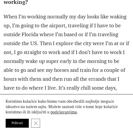
working?
When I’m working normally my day looks like waking
up, I’m going to the airport, traveling if I have to be
outside Florida where I’m based or if I’m traveling
outside the US. Then I explore the city were I’m at or if
not, I go straight to work and if I don’t have to work I
normally wake up super early in the morning to be
able to go and see my horses and train for a couple of
hours with them and then run all the errands that I
have to do where I live. It’s really chill some days,
really relaxing, but then there are some other days that
Koristimo kolačiće kako bismo vam obezbedili najbolje moguće
he’s really crazy and there’s not much time for
iskustvo na našem sajtu. Možete saznati više o tome koje kolačiće
koristimo ili ih isključiti u
podešavanjima
.
anything else, so, when I have the free time to be at
Close GDPR Cookie Banner
home with my family with my loved ones and friends,
Prihvati
then I try to take advantage as much as possible of