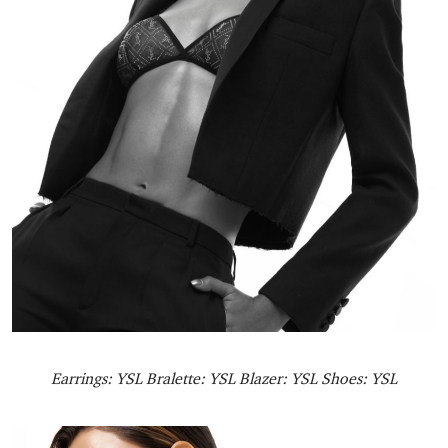
Earrings: YSL Bralette: YSL Blazer: YSL Shoes: YSL