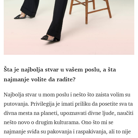
Šta je najbolja stvar u vašem poslu, a šta
najmanje volite da radite?
Najbolja stvar u mom poslu i nešto što zaista volim su
putovanja. Privilegija je imati priliku da posetite sva ta
divna mesta na planeti, upoznavati divne ljude, naučiti
nešto novo o drugim kulturama. Ono što mi se
najmanje sviđa su pakovanja i raspakivanja, ali to nije