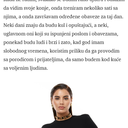
da vidim svoje konje, onda treniram nekoliko sati sa
njima, a onda završavam određene obaveze za taj dan.
Neki dani znaju da budu kul i opuštajući, a neki,
uglavnom oni koji su ispunjeni poslom i obavezama,
ponekad budu ludi i brzi i zato, kad god imam
slobodnog vremena, koristim priliku da ga provodim
sa porodicom i prijateljima, da samo budem kod kuće
sa voljenim ljudima.