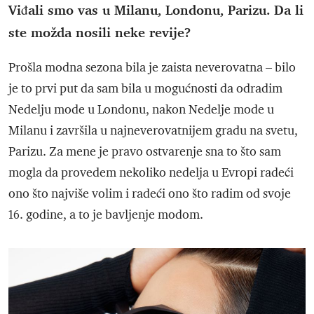
Viđali smo vas u Milanu, Londonu, Parizu. Da li
ste možda nosili neke revije?
Prošla modna sezona bila je zaista neverovatna – bilo
je to prvi put da sam bila u mogućnosti da odradim
Nedelju mode u Londonu, nakon Nedelje mode u
Milanu i završila u najneverovatnijem gradu na svetu,
Parizu. Za mene je pravo ostvarenje sna to što sam
mogla da provedem nekoliko nedelja u Evropi radeći
ono što najviše volim i radeći ono što radim od svoje
16. godine, a to je bavljenje modom.