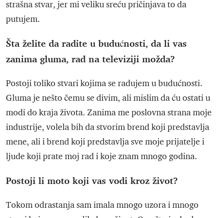
strašna stvar, jer mi veliku sreću pričinjava to da
putujem.
Šta želite da radite u budućnosti, da li vas
zanima gluma, rad na televiziji možda?
Postoji toliko stvari kojima se radujem u budućnosti.
Gluma je nešto čemu se divim, ali mislim da ću ostati u
modi do kraja života. Zanima me poslovna strana moje
industrije, volela bih da stvorim brend koji predstavlja
mene, ali i brend koji predstavlja sve moje prijatelje i
ljude koji prate moj rad i koje znam mnogo godina.
Postoji li moto koji vas vodi kroz život?
Tokom odrastanja sam imala mnogo uzora i mnogo