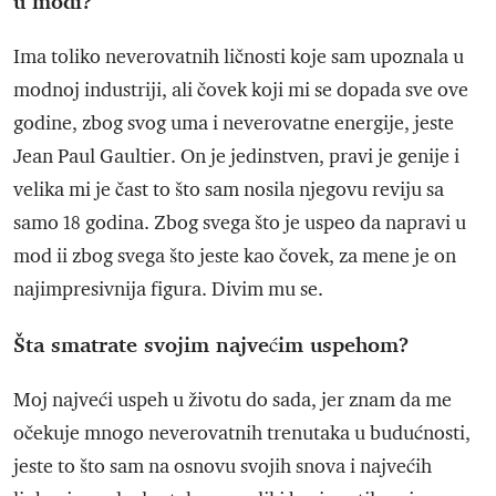
u modi?
Ima toliko neverovatnih ličnosti koje sam upoznala u
modnoj industriji, ali čovek koji mi se dopada sve ove
godine, zbog svog uma i neverovatne energije, jeste
Jean Paul Gaultier. On je jedinstven, pravi je genije i
velika mi je čast to što sam nosila njegovu reviju sa
samo 18 godina. Zbog svega što je uspeo da napravi u
mod ii zbog svega što jeste kao čovek, za mene je on
najimpresivnija figura. Divim mu se.
Šta smatrate svojim najvećim uspehom?
Moj najveći uspeh u životu do sada, jer znam da me
očekuje mnogo neverovatnih trenutaka u budućnosti,
jeste to što sam na osnovu svojih snova i najvećih