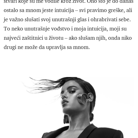
stvari koje su me vodile kroz život. Ono što je do danas
ostalo sa mnom jeste intuicija – svi pravimo greške, ali
je važno slušati svoj unutrašnji glas i ohrabrivati sebe.
To neko unutrašnje vođstvo i moja intuicija, moji su
najveći zaštitnici u životu – ako slušam njih, onda niko
drugi ne može da upravlja sa mnom.