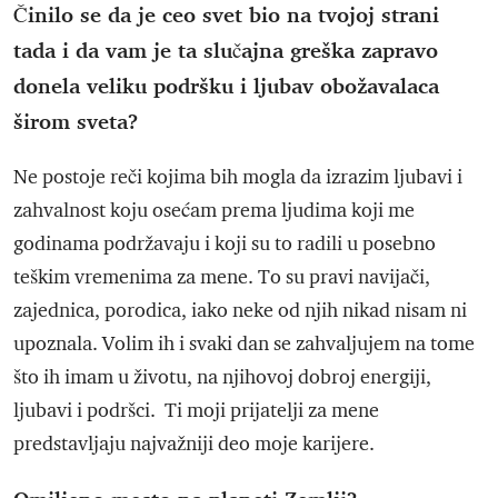
Činilo se da je ceo svet bio na tvojoj strani
tada i da vam je ta slučajna greška zapravo
donela veliku podršku i ljubav obožavalaca
širom sveta?
Ne postoje reči kojima bih mogla da izrazim ljubavi i
zahvalnost koju osećam prema ljudima koji me
godinama podržavaju i koji su to radili u posebno
teškim vremenima za mene. To su pravi navijači,
zajednica, porodica, iako neke od njih nikad nisam ni
upoznala. Volim ih i svaki dan se zahvaljujem na tome
što ih imam u životu, na njihovoj dobroj energiji,
ljubavi i podršci. Ti moji prijatelji za mene
predstavljaju najvažniji deo moje karijere.