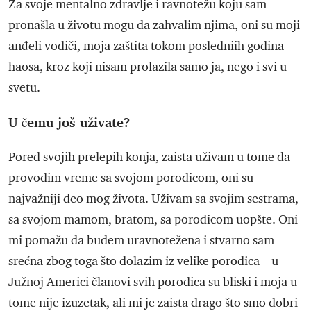
Za svoje mentalno zdravlje i ravnotežu koju sam
pronašla u životu mogu da zahvalim njima, oni su moji
anđeli vodiči, moja zaštita tokom posledniih godina
haosa, kroz koji nisam prolazila samo ja, nego i svi u
svetu.
U čemu još uživate?
Pored svojih prelepih konja, zaista uživam u tome da
provodim vreme sa svojom porodicom, oni su
najvažniji deo mog života. Uživam sa svojim sestrama,
sa svojom mamom, bratom, sa porodicom uopšte. Oni
mi pomažu da budem uravnotežena i stvarno sam
srećna zbog toga što dolazim iz velike porodica – u
Južnoj Americi članovi svih porodica su bliski i moja u
tome nije izuzetak, ali mi je zaista drago što smo dobri