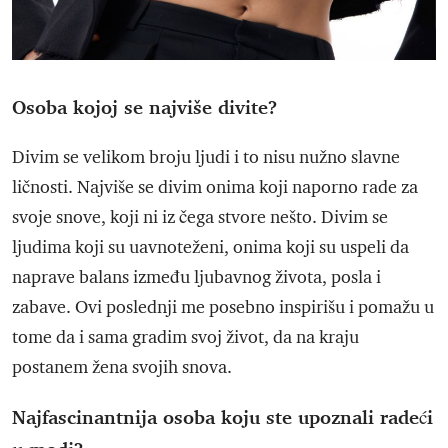
Osoba kojoj se najviše divite?
Divim se velikom broju ljudi i to nisu nužno slavne
ličnosti. Najviše se divim onima koji naporno rade za
svoje snove, koji ni iz čega stvore nešto. Divim se
ljudima koji su uavnoteženi, onima koji su uspeli da
naprave balans između ljubavnog života, posla i
zabave. Ovi poslednji me posebno inspirišu i pomažu u
tome da i sama gradim svoj život, da na kraju
postanem žena svojih snova.
Najfascinantnija osoba koju ste upoznali radeći