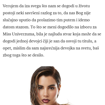
Verujem da iza svega što nam se dogodi u životu
postoji neki savršeni razlog za to, da nas Bog nije
slučajno uputio da prolazimo tim putem i idemo
datom stazom. To što se meni dogodilo na izboru za
Miss Univerzuma, bila je najluđa stvar koja može da se
dogodi jednoj devojci čiji je san da osvoji tu titulu, a
opet, mislim da sam najsrećnija devojka na svetu, baš
zbog toga što se desilo.