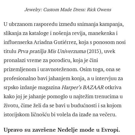
Jewelry: Custom Made Dress: Rick Owens
U ubrzanom rasporedu između snimanja kampanja,
slikanja za kataloge i nošenja revija, manekenka i
influenserka Ariadna Gutiérrez, koja s ponosom nosi
titulu
Prva pratilja Mis Univerzuma
(2015), uvek
pronalazi vreme za porodicu, koja je čini
prizemljenom i uravnoteženom. Osim toga, ona se
profesionalno bavi jahanjem konja, a u intervjuu za
srpsko izdanje magazina
Harper’s BAZAAR
otkriva
kako joj je jahanje pomoglo u najtežim trenucima u
životu, čime želi da se bavi u budućnosti i sa kojom
istorijskom ličnošću bi volela da izađe na večeru.
Upravo su završene Nedelje mode u Evropi.