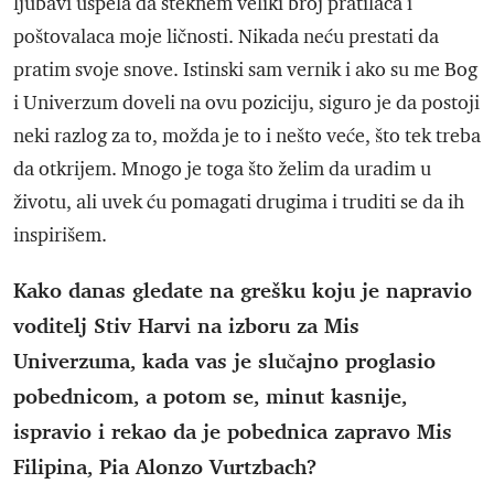
ljubavi uspela da steknem veliki broj pratilaca i
poštovalaca moje ličnosti. Nikada neću prestati da
pratim svoje snove. Istinski sam vernik i ako su me Bog
i Univerzum doveli na ovu poziciju, siguro je da postoji
neki razlog za to, možda je to i nešto veće, što tek treba
da otkrijem. Mnogo je toga što želim da uradim u
životu, ali uvek ću pomagati drugima i truditi se da ih
inspirišem.
Kako danas gledate na grešku koju je napravio
voditelj Stiv Harvi na izboru za Mis
Univerzuma, kada vas je slučajno proglasio
pobednicom, a potom se, minut kasnije,
ispravio i rekao da je pobednica zapravo Mis
Filipina, Pia Alonzo Vurtzbach?