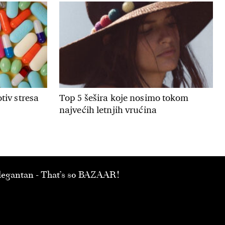
tiv stresa
Top 5 šešira koje nosimo tokom
najvećih letnjih vrućina
 elegantan - That’s so BAZAAR!