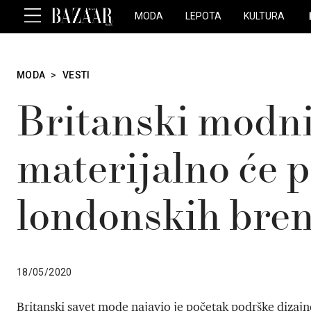
MODA
LEPOTA
KULTURA
MODA
>
VESTI
Britanski modni
materijalno će 
londonskih bre
18/05/2020
Britanski savet mode najavio je početak podrške dizajne