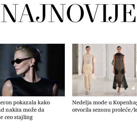
NAJNOVIJE
heron pokazala kako
Nedelja mode u Kopenha
d nakita može da
otvorila sezonu proleće/le
e ceo stajling