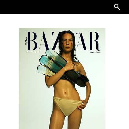
Searc
for: