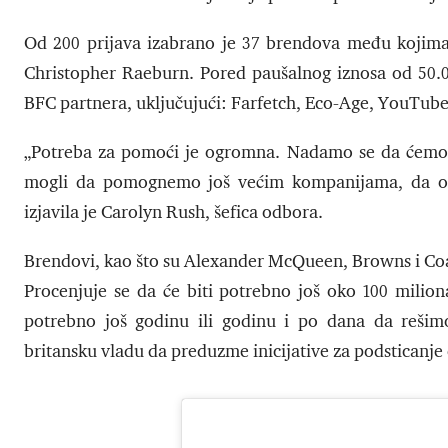
Od 200 prijava izabrano je 37 brendova među kojima
Christopher Raeburn. Pored paušalnog iznosa od 50.00
BFC partnera, uključujući: Farfetch, Eco-Age, YouTube
„Potreba za pomoći je ogromna. Nadamo se da ćemo o
mogli da pomognemo još većim kompanijama, da obe
izjavila je Carolyn Rush, šefica odbora.
Brendovi, kao što su Alexander McQueen, Browns i Coa
Procenjuje se da će biti potrebno još oko 100 milion
potrebno još godinu ili godinu i po dana da rešimo
britansku vladu da preduzme inicijative za podsticanje