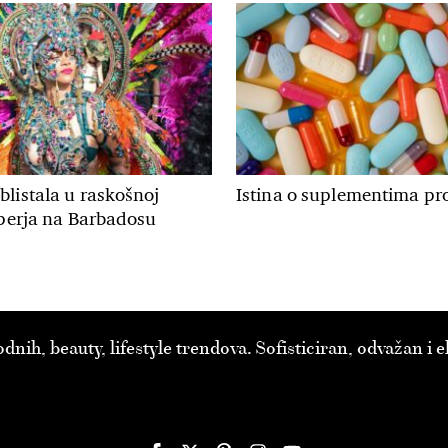
listala u raskošnoj
Istina o suplementima pro
 perja na Barbadosu
ih, beauty, lifestyle trendova. Sofisticiran, odvažan i