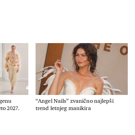
genu
“Angel Nails” zvanično najlepši
to 2027.
trend letnjeg manikira