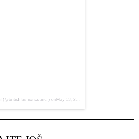
l (@britishfashioncouncil)
onMay 13, 2020 at 1:04am PDT