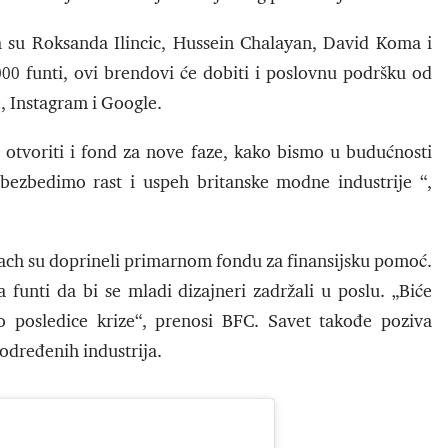
 su Roksanda Ilincic, Hussein Chalayan, David Koma i
0 funti, ovi brendovi će dobiti i poslovnu podršku od
, Instagram i Google.
tvoriti i fond za nove faze, kako bismo u budućnosti
zbedimo rast i uspeh britanske modne industrije “,
ch su doprineli primarnom fondu za finansijsku pomoć.
a funti da bi se mladi dizajneri zadržali u poslu. „Biće
 posledice krize“, prenosi BFC. Savet takođe poziva
 određenih industrija.