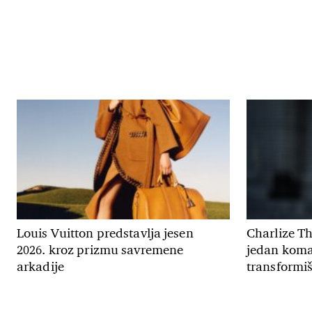
Louis Vuitton predstavlja jesen
Charlize T
2026. kroz prizmu savremene
jedan koma
arkadije
transformiš