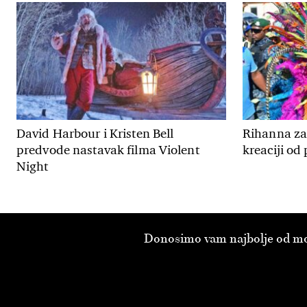
David Harbour i Kristen Bell
Rihanna zab
predvode nastavak filma Violent
kreaciji od
Night
Donosimo vam najbolje od modn