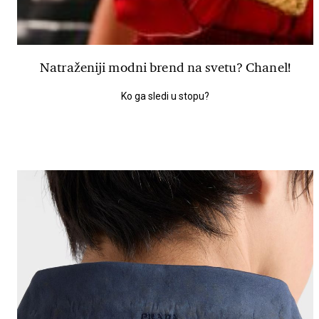
Natraženiji modni brend na svetu? Chanel!
Ko ga sledi u stopu?