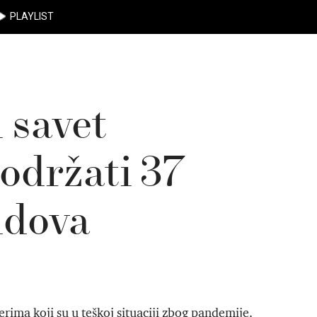
PLAYLIST
 savet
podržati 37
ndova
rima koji su u teškoj situaciji zbog pandemije.