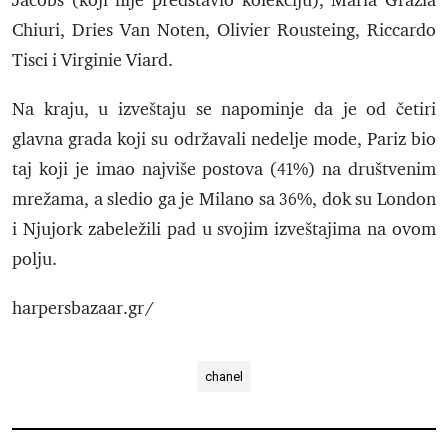
Jacobs (koji nije predstavio kolekciju), Maria Grazia
Chiuri, Dries Van Noten, Olivier Rousteing, Riccardo
Tisci i Virginie Viard.
Na kraju, u izveštaju se napominje da je od četiri
glavna grada koji su održavali nedelje mode, Pariz bio
taj koji je imao najviše postova (41%) na društvenim
mrežama, a sledio ga je Milano sa 36%, dok su London
i Njujork zabeležili pad u svojim izveštajima na ovom
polju.
harpersbazaar.gr/
chanel