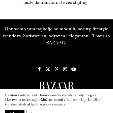
može da transformiše ceo stajling
Donosimo vam najbolje od modnih, beauty, lifestyle
trendova. Sofisticiran, odvažan i elegantan - That’s so
BAZAAR!
Koristimo kolačiće kako bismo vam obezbedili najbolje moguće
iskustvo na našem sajtu. Možete saznati više o tome koje kolačiće
koristimo ili ih isključiti u
podešavanjima
.
© 2026
ATTICA MEDIA
Serbia, Inc. All Rights Reserved.
Politika
privatnosti
.
Close GDPR Cookie Banner