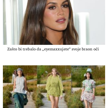
Zašto bi trebalo da „eyemaxxujete“ svoje braon oči