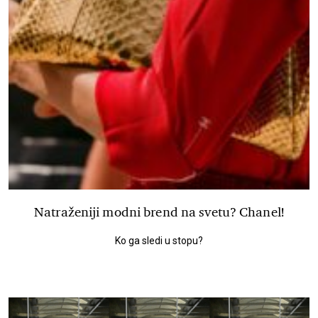
Natraženiji modni brend na svetu? Chanel!
Ko ga sledi u stopu?