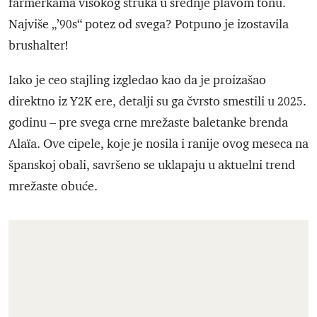
farmerkama visokog struka u srednje plavom tonu.
Najviše „’90s“ potez od svega? Potpuno je izostavila
brushalter!
Iako je ceo stajling izgledao kao da je proizašao
direktno iz Y2K ere, detalji su ga čvrsto smestili u 2025.
godinu – pre svega crne mrežaste baletanke brenda
Alaïa. Ove cipele, koje je nosila i ranije ovog meseca na
španskoj obali, savršeno se uklapaju u aktuelni trend
mrežaste obuće.