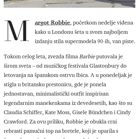
M
argot Robbie
, početkom nedelje viđena
kako u Londonu šeta u svom najboljem
izdanju stila supermodela 90-ih, van piste.
Tokom celog leta, zvezda filma
Barbie
putovala je
širom sveta – od muzičkog festivala Glastonbury do
letovanja na španskom ostrvu Ibica. A u ponedeljak je
stigla u britansku prestonicu, gde je ponela
jednostavan, minimalistički outfit inspirisan
legendarnim manekenkama iz devedesetih, kao što su
Claudia Schiffer, Kate Moss, Gisele Bündchen i Cindy
Crawford. Za ovu priliku, Robbie je obukla crni
rebrasti pamučni top na bretele, koji je uparila s