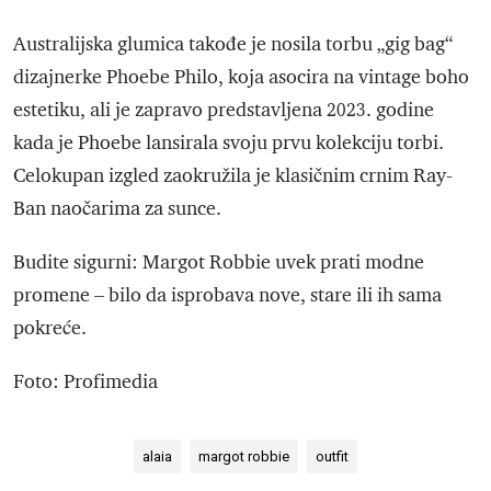
Australijska glumica takođe je nosila torbu „gig bag“
dizajnerke Phoebe Philo, koja asocira na vintage boho
estetiku, ali je zapravo predstavljena 2023. godine
kada je Phoebe lansirala svoju prvu kolekciju torbi.
Celokupan izgled zaokružila je klasičnim crnim Ray-
Ban naočarima za sunce.
Budite sigurni: Margot Robbie uvek prati modne
promene – bilo da isprobava nove, stare ili ih sama
pokreće.
Foto: Profimedia
alaia
margot robbie
outfit