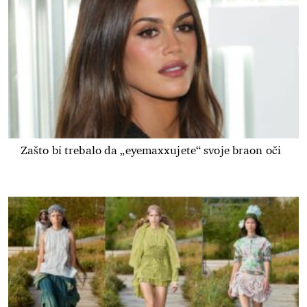
Zašto bi trebalo da „eyemaxxujete“ svoje braon oči