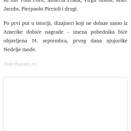
su bili Tom Ford, Miuccia Prada, Virgil Abloh, Marc
Jacobs, Pierpaolo Piccioli i drugi.
Po prvi put u istoriji, dizajneri koji ne dolaze samo iz
Amerike dobiće nagrade – imena pobednika biće
objavljena 14. septembra, prvog dana njujorške
Nedelje mode.
foto:bazaar.ru