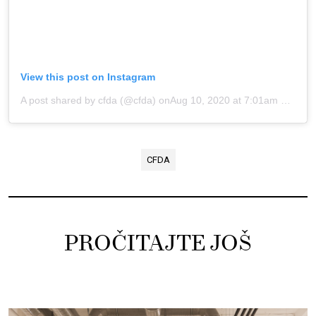
View this post on Instagram
A post shared by cfda (@cfda)
onAug 10, 2020 at 7:01am PDT
CFDA
PROČITAJTE JOŠ