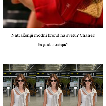
Natraženiji modni brend na svetu? Chanel!
Ko ga sledi u stopu?