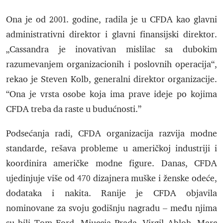
Ona je od 2001. godine, radila je u CFDA kao glavni
administrativni direktor i glavni finansijski direktor.
„Cassandra je inovativan mislilac sa dubokim
razumevanjem organizacionih i poslovnih operacija“,
rekao je Steven Kolb, generalni direktor organizacije.
“Ona je vrsta osobe koja ima prave ideje po kojima
CFDA treba da raste u budućnosti.”
Podsećanja radi, CFDA organizacija razvija modne
standarde, rešava probleme u američkoj industriji i
koordinira američke modne figure. Danas, CFDA
ujedinjuje više od 470 dizajnera muške i ženske odeće,
dodataka i nakita. Ranije je CFDA objavila
nominovane za svoju godišnju nagradu – među njima