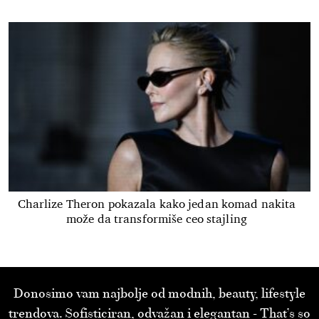
Charlize Theron pokazala kako jedan komad nakita
može da transformiše ceo stajling
Donosimo vam najbolje od modnih, beauty, lifestyle
trendova. Sofisticiran, odvažan i elegantan - That’s so