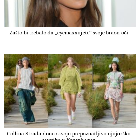
Zašto bi trebalo da „eyemaxxujete“ svoje braon oči
Collina Strada doneo svoju prepoznatljivu njujoršku