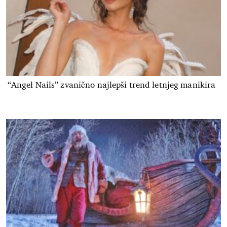
“Angel Nails” zvanično najlepši trend letnjeg manikira