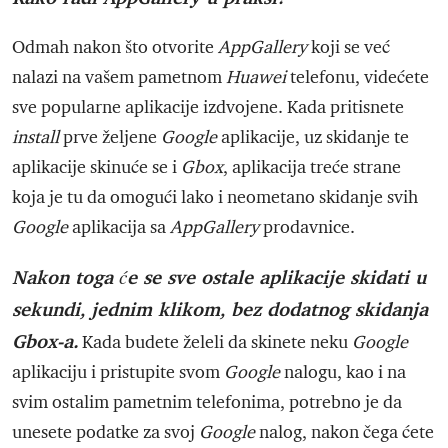
Odmah nakon što otvorite
AppGallery
koji se već
nalazi na vašem pametnom
Huawei
telefonu, videćete
sve popularne aplikacije izdvojene. Kada pritisnete
install
prve željene
Google
aplikacije, uz skidanje te
aplikacije skinuće se i
Gbox
, aplikacija treće strane
koja je tu da omogući lako i neometano skidanje svih
Google
aplikacija sa
AppGallery
prodavnice.
Nakon toga će se sve ostale aplikacije skidati u
sekundi, jednim klikom, bez dodatnog skidanja
Gbox-a.
Kada budete želeli da skinete neku
Google
aplikaciju i pristupite svom
Google
nalogu, kao i na
svim ostalim pametnim telefonima, potrebno je da
unesete podatke za svoj
Google
nalog, nakon čega ćete