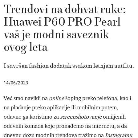
Trendovi na dohvat ruke:
Huawei P60 PRO Pearl
vaš je modni saveznik
ovog leta
I savršen fashion dodatak svakom letnjem autfitu.
14/06/2023
Već smo navikli na
online
šoping preko telefona, kao i
na plaćanje preko aplikacije ili mobilnim putem,
odavno ga koristimo za
screenshotovanje
omiljenih
odevnih komada koje pronađemo na internetu, a da
dnevnu dozu modnih trendova tražimo na
Instagramu