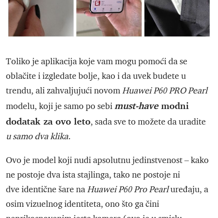
Toliko je aplikacija koje vam mogu pomoći da se
oblačite i izgledate bolje, kao i da uvek budete u
trendu, ali zahvaljujući novom
Huawei P60 PRO Pearl
must-have
modni
modelu, koji je samo po sebi
dodatak za ovo leto
, sada sve to možete da uradite
u samo dva klika.
Ovo je model koji nudi apsolutnu jedinstvenost – kako
ne postoje dva ista stajlinga, tako ne postoje ni
dve identične šare na
Huawei P60 Pro Pearl
uređaju, a
osim vizuelnog identiteta, ono što ga čini