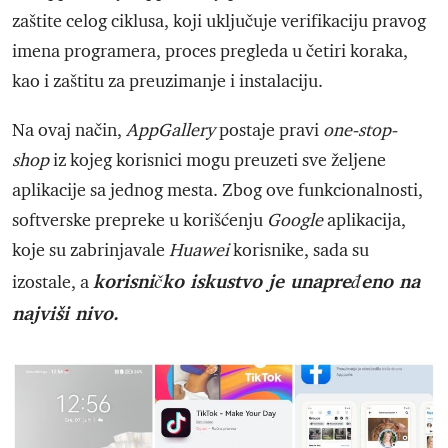
zaštite celog ciklusa, koji uključuje verifikaciju pravog
imena programera, proces pregleda u četiri koraka,
kao i zaštitu za preuzimanje i instalaciju.
Na ovaj način,
AppGallery
postaje pravi
one-stop-
shop
iz kojeg korisnici mogu preuzeti sve željene
aplikacije sa jednog mesta. Zbog ove funkcionalnosti,
softverske prepreke u korišćenju
Google
aplikacija,
koje su zabrinjavale
Huawei
korisnike, sada su
korisničko iskustvo je unapređeno na
izostale, a
najviši nivo.