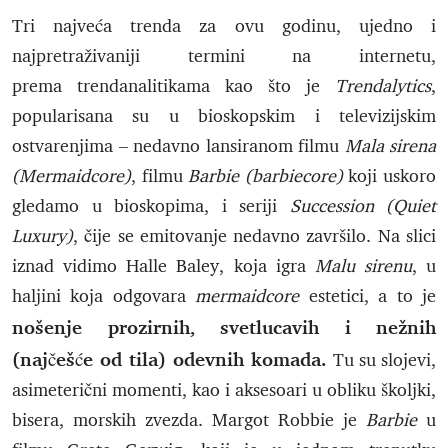
Tri najveća trenda za ovu godinu, ujedno i
najpretraživaniji termini na internetu,
prema trendanalitikama kao što je
Trendalytics
,
popularisana su u bioskopskim i televizijskim
ostvarenjima – nedavno lansiranom filmu
Mala sirena
(Mermaidcore)
, filmu
Barbie (barbiecore)
koji uskoro
gledamo u bioskopima, i seriji
Succession (Quiet
Luxury)
, čije se emitovanje nedavno završilo. Na slici
iznad vidimo Halle Baley, koja igra
Malu sirenu
, u
haljini koja odgovara
mermaidcore
estetici, a to je
nošenje prozirnih, svetlucavih i nežnih
(najčešće od tila) odevnih komada.
Tu su slojevi,
asimeterični momenti, kao i aksesoari u obliku školjki,
bisera, morskih zvezda. Margot Robbie je
Barbie
u