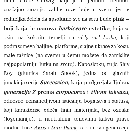
filmu Grete Gerwig, koji je u jednom trenutku
značajno smanjio zalihe roze boje u svetu, jer je
pink –
rediteljka želela da apsolutno sve na setu bude
boji koja je osnova
barbiecore
estetike
, koja se
osim na koloritu temelji na
girly girl looku
, koji
podrazumeva haljine, platforme, sjajne ukrase za kosu,
male tašnice (na svemu u čemu možete da zamislite
najpopularniju lutku na svetu). Naposletku, tu je Shiv
Roy (glumica Sarah Snook), jedna od glavnih
Succession,
koja podgrejala ljubav
junakinja serije
generacije Z
prema
corpocoreu
i
tihom luksuzu
,
odnosno nenametljivom isticanju bogatstva
i statusa,
koji karakteriše odeća finih materijala, bez oznaka
(logomanije), u neutralnim tonovima kakvu prave
modne kuće
Akris
i
Loro Piana
, kao i nova generacija