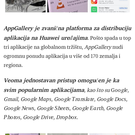
AppGallery je zvanična platforma za distribuciju
aplikacija na Huawei uređajima
. Pošto spada u top
tri aplikacije na globalnom tržištu,
AppGallery
nudi
ogromnu ponudu aplikacija u više od 170 zemalja i
regiona.
Veoma jednostavan pristup omogućen je ka
svim popularnim aplikacijama
, kao što su
G
ооglе,
Gmail, Gооglе Марѕ, Gооglе Тrаnѕlаtе, Gооglе Dосѕ,
Gооglе Nеwѕ, Gооglе Ѕhееtѕ, Gооglе Еаrth, Gооglе
Рhоtоѕ, Gооglе Drіvе, Drорbох.