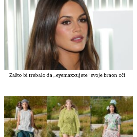
Zašto bi trebalo da „eyemaxxujete“ svoje braon oči