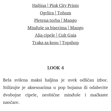
Haljina | Pink City Prints
Ogrlica | Tohum
Pletena torba | Mango
Minđuše sa biserima | Mango
Alia cipele | Cult Gaia
Traka za kosu | Topshop
LOOK 4
Bela svilena maksi haljina je uvek odličan izbor.
Stilizujte je aksesoarima u pop bojama ili odaberite
dvobojne cipele, neobične minđuše i mačkaste
naočare.