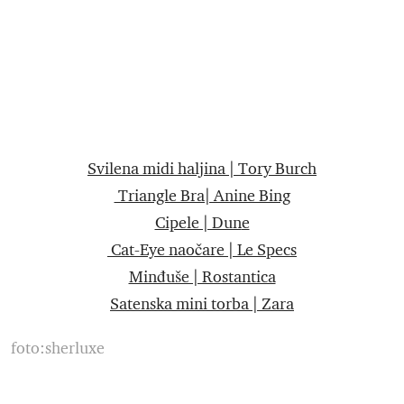
Svilena midi haljina | Tory Burch
Triangle Bra| Anine Bing
Cipele | Dun
e
Cat-Eye naočare | Le Specs
Minđuše | Rostantica
Satenska mini torba | Zara
foto:sherluxe