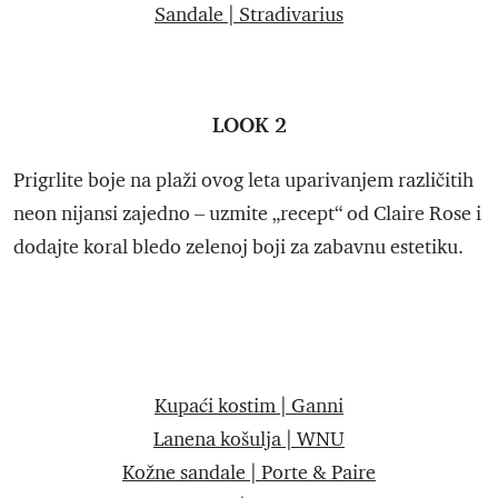
Sandale | Stradivarius
LOOK 2
Prigrlite boje na plaži ovog leta uparivanjem različitih
neon nijansi zajedno – uzmite „recept“ od Claire Rose i
dodajte koral bledo zelenoj boji za zabavnu estetiku.
Kupaći kostim | Ganni
Lanena košulja | WNU
Kožne sandale | Porte & Paire