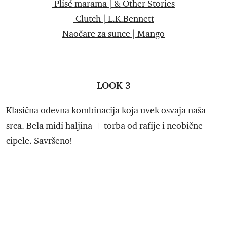
Plisé marama | & Other Storie
s
Clutch | L.K.Bennett
Naočare za sunce | Mango
LOOK 3
Klasična odevna kombinacija koja uvek osvaja naša
srca. Bela midi haljina + torba od rafije i neobične
cipele. Savršeno!