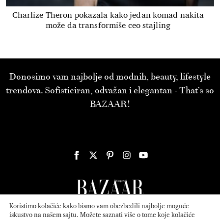
Charlize Theron pokazala kako jedan komad nakita
može da transformiše ceo stajling
Donosimo vam najbolje od modnih, beauty, lifestyle
trendova. Sofisticiran, odvažan i elegantan - That’s so
BAZAAR!
Koristimo kolačiće kako bismo vam obezbedili najbolje moguće
iskustvo na našem sajtu. Možete saznati više o tome koje kolačiće