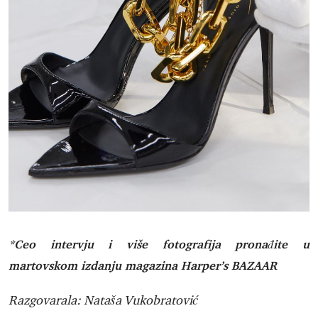
*Ceo intervju i više fotografija pronađite u
martovskom izdanju magazina Harper’s BAZAAR
Razgovarala: Nataša Vukobratović