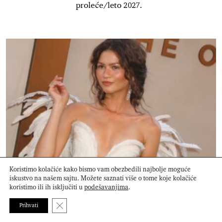
proleće/leto 2027.
“Angel Nails” zvanično najlepši trend letnjeg manikira
Koristimo kolačiće kako bismo vam obezbedili najbolje moguće
iskustvo na našem sajtu. Možete saznati više o tome koje kolačiće
koristimo ili ih isključiti u
podešavanjima
.
Close GDPR Cookie Banner
Prihvati