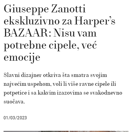
Giuseppe Zanotti
ekskluzivno za Harper’s
BAZAAR: Nisu vam
potrebne cipele, već
emocije
Slavni dizajner otkriva šta smatra svojim
najvećim uspehom, voli li više ravne cipele ili
potpetice i sa kakvim izazovima se svakodnevno
suočava.
01/03/2023