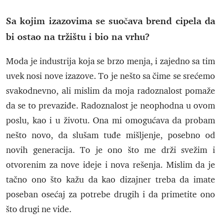
Sa kojim izazovima se suočava brend cipela da
bi ostao na tržištu i bio na vrhu?
Moda je industrija koja se brzo menja, i zajedno sa tim
uvek nosi nove izazove. To je nešto sa čime se srećemo
svakodnevno, ali mislim da moja radoznalost pomaže
da se to prevaziđe. Radoznalost je neophodna u ovom
poslu, kao i u životu. Ona mi omogućava da probam
nešto novo, da slušam tuđe mišljenje, posebno od
novih generacija. To je ono što me drži svežim i
otvorenim za nove ideje i nova rešenja. Mislim da je
tačno ono što kažu da kao dizajner treba da imate
poseban osećaj za potrebe drugih i da primetite ono
što drugi ne vide.