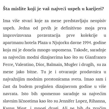
Šta mislite koji je vaš najveći uspeh u karijeri?
Ima više stvari koje za mene predstavljaju neopisiv
uspeh. Jedna od prvih je definitivno moja prva
improvizovana prezentacija prve kolekcije u
apartmanu hotela Plaza u Njujorku davne 1994. godine
koja mi je donela mnogo uspomena. Takođe, saradnje
sa najvećim modni dizajnerima kao što su Gianfranco
Ferre, Valentino, Dior, Balmain, Mugler i drugih, su za
mene jako bitne. Tu je i otvaranje prodavnica u
najvažnijim modnim prestonicama sveta. Imao sam i
čast da budem proglašen dizajnerom godine u više
navrata. Isto bih spomenuo saradnje sa najvećim
slavnim ličnostima kao što su Jennifer Lopez, Rihanna,
Kanye West, i mnogi drugi. Ali ne bih da zvučim