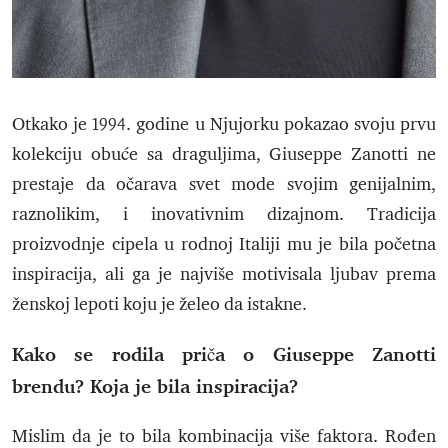
Otkako je 1994. godine u Njujorku pokazao svoju prvu
kolekciju obuće sa draguljima, Giuseppe Zanotti ne
prestaje da očarava svet mode svojim genijalnim,
raznolikim, i inovativnim dizajnom. Tradicija
proizvodnje cipela u rodnoj Italiji mu je bila početna
inspiracija, ali ga je najviše motivisala ljubav prema
ženskoj lepoti koju je želeo da istakne.
Kako se rodila priča o Giuseppe Zanotti
brendu? Koja je bila inspiracija?
Mislim da je to bila kombinacija više faktora. Rođen