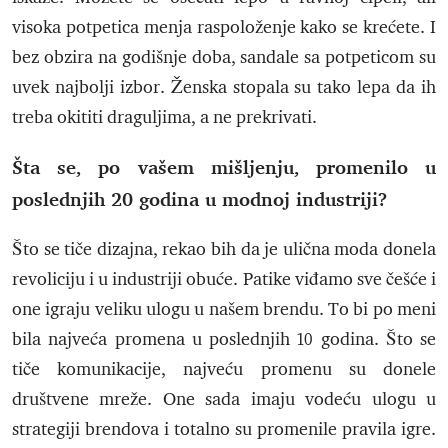
visoka potpetica menja raspoloženje kako se krećete. I
bez obzira na godišnje doba, sandale sa potpeticom su
uvek najbolji izbor. Ženska stopala su tako lepa da ih
treba okititi draguljima, a ne prekrivati.
Šta se, po vašem mišljenju, promenilo u
poslednjih 20 godina u modnoj industriji?
Što se tiče dizajna, rekao bih da je ulična moda donela
revoliciju i u industriji obuće. Patike viđamo sve češće i
one igraju veliku ulogu u našem brendu. To bi po meni
bila najveća promena u poslednjih 10 godina. Što se
tiče komunikacije, najveću promenu su donele
društvene mreže. One sada imaju vodeću ulogu u
strategiji brendova i totalno su promenile pravila igre.