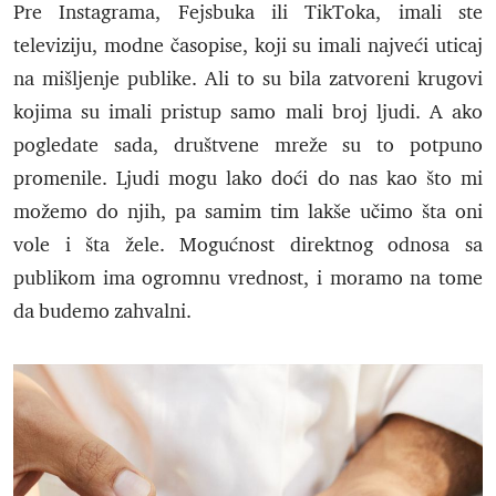
Pre Instagrama, Fejsbuka ili TikToka, imali ste
televiziju, modne časopise, koji su imali najveći uticaj
na mišljenje publike. Ali to su bila zatvoreni krugovi
kojima su imali pristup samo mali broj ljudi. A ako
pogledate sada, društvene mreže su to potpuno
promenile. Ljudi mogu lako doći do nas kao što mi
možemo do njih, pa samim tim lakše učimo šta oni
vole i šta žele. Mogućnost direktnog odnosa sa
publikom ima ogromnu vrednost, i moramo na tome
da budemo zahvalni.