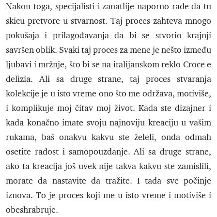
Nakon toga, specijalisti i zanatlije naporno rade da tu
skicu pretvore u stvarnost. Taj proces zahteva mnogo
pokušaja i prilagođavanja da bi se stvorio krajnji
savršen oblik. Svaki taj proces za mene je nešto između
ljubavi i mržnje, što bi se na italijanskom reklo Croce e
delizia. Ali sa druge strane, taj proces stvaranja
kolekcije je u isto vreme ono što me održava, motiviše,
i komplikuje moj čitav moj život. Kada ste dizajner i
kada konačno imate svoju najnoviju kreaciju u vašim
rukama, baš onakvu kakvu ste želeli, onda odmah
osetite radost i samopouzdanje. Ali sa druge strane,
ako ta kreacija još uvek nije takva kakvu ste zamislili,
morate da nastavite da tražite. I tada sve počinje
iznova. To je proces koji me u isto vreme i motiviše i
obeshrabruje.