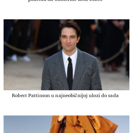
Robert Pattinson u najneobičnijoj ulozi do sada