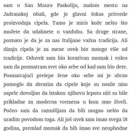
sam u San Mauro Paskoliju, malom mestu na
Jadranskoj obali, gde je glavni fokus privrede
proizvodnja cipela. Tamo je miris kože nešto što
možete da udahnete u vazduhu. Sa druge strane,
poznato je da je za nas Italijane važna tradicija. Ali
dizajn cipela je za mene uvek bio mnogo više od
tradicije. Oduvek sam bio kreativan momak i voleo
sam da posmatram svet oko sebe od kad sam bio dete.
Posmatrajući prelepe žene oko sebe mi je ubrzo
pomoglo da shvatim da cipele koje su nosile nisu
uspele dovoljno da istaknu njihovu lepotu niti su bile
prikladne za moderna vremena u kom smo živeli.
Počeo sam da razmišljam da bih mogao nešto da
uradim povodom toga. Ali još uvek sam imao svega 18
godina, premlad momak da bih imao sve neophodne