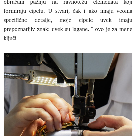
obraćam pažnju na ravnotežu elemenata koji
formiraju cipelu. U stvari, čak i ako imaju veoma
specifične detalje, moje cipele uvek imaju
prepoznatljiv znak: uvek su lagane. I ovo je za mene
ključ!