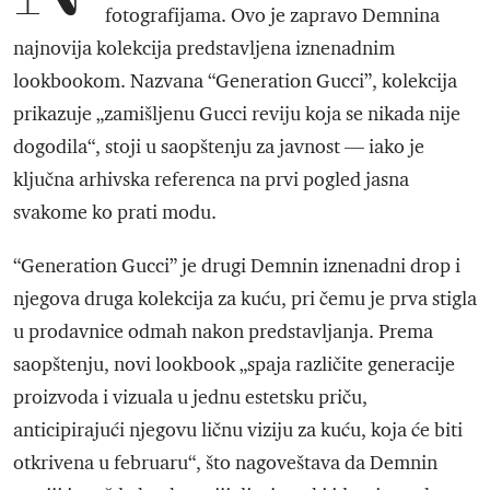
fotografijama. Ovo je zapravo Demnina
najnovija kolekcija predstavljena iznenadnim
lookbookom. Nazvana “Generation Gucci”, kolekcija
prikazuje „zamišljenu Gucci reviju koja se nikada nije
dogodila“, stoji u saopštenju za javnost — iako je
ključna arhivska referenca na prvi pogled jasna
svakome ko prati modu.
“Generation Gucci” je drugi Demnin iznenadni drop i
njegova druga kolekcija za kuću, pri čemu je prva stigla
u prodavnice odmah nakon predstavljanja. Prema
saopštenju, novi lookbook „spaja različite generacije
proizvoda i vizuala u jednu estetsku priču,
anticipirajući njegovu ličnu viziju za kuću, koja će biti
otkrivena u februaru“, što nagoveštava da Demnin