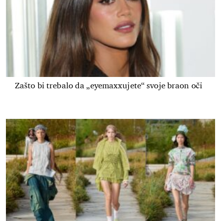
Zašto bi trebalo da „eyemaxxujete“ svoje braon oči