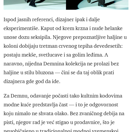
Ispod jasnih referenci, dizajner ipak i dalje
eksperimentiše. Kaput od krem krzna i nude helanke
unose dozu seksipila. Njegove prepoznatljive haljine u
koloni dobijaju tretman crvenog tepiha devedesetih:
postaju mekše, svetlucave i sa golim leđima. A
naravno, nijedna Demnina kolekcija ne prolazi bez
haljine u stilu bluzona — čini se da taj oblik prati
dizajnera gde god da ide.
Za Demnu, odavanje počasti tako kultnim kodovima
modne kuće predstavlja čast — i to je odgovornost
koju nimalo ne shvata olako. Bez zvaničnog debija na
pisti, njegov rad je već stigao u prodavnice, što je
neuobičajeno u tradicionalnoj modnoj vremenskoj