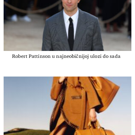
Robert Pattinson u najneobičnijoj ulozi do sada