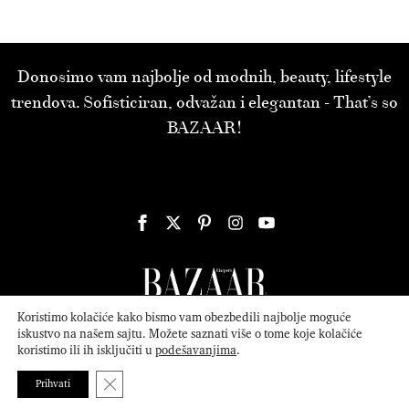
Donosimo vam najbolje od modnih, beauty, lifestyle
trendova. Sofisticiran, odvažan i elegantan - That’s so
BAZAAR!
Koristimo kolačiće kako bismo vam obezbedili najbolje moguće
iskustvo na našem sajtu. Možete saznati više o tome koje kolačiće
koristimo ili ih isključiti u
podešavanjima
.
© 2026
ATTICA MEDIA
Serbia, Inc. All Rights Reserved.
Politika
privatnosti
.
Close GDPR Cookie Banner
Prihvati