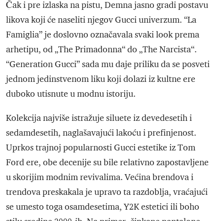
Čak i pre izlaska na pistu, Demna jasno gradi postavu
likova koji će naseliti njegov Gucci univerzum. “La
Famiglia” je doslovno označavala svaki look prema
arhetipu, od „The Primadonna“ do „The Narcista“.
“Generation Gucci” sada mu daje priliku da se posveti
jednom jedinstvenom liku koji dolazi iz kultne ere
duboko utisnute u modnu istoriju.
Kolekcija najviše istražuje siluete iz devedesetih i
sedamdesetih, naglašavajući lakoću i prefinjenost.
Uprkos trajnoj popularnosti Gucci estetike iz Tom
Ford ere, obe decenije su bile relativno zapostavljene
u skorijim modnim revivalima. Većina brendova i
trendova preskakala je upravo ta razdoblja, vraćajući
se umesto toga osamdesetima, Y2K estetici ili boho