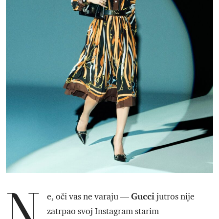
N
Gucci
e, oči vas ne varaju —
jutros nije
zatrpao svoj Instagram starim