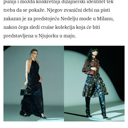
puniji i možda konkretniji dizajnerski identitet tek
treba da se pokaže. Njegov zvanični debi na pisti
zakazan je za predstojeću Nedelju mode u Milanu,
nakon čega sledi cruise kolekcija koja će biti
predstavljena u Njujorku u maju.