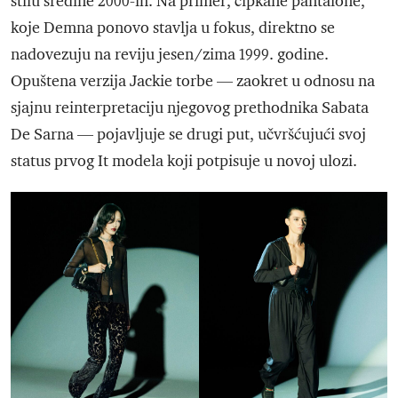
stilu sredine 2000-ih. Na primer, čipkane pantalone,
koje Demna ponovo stavlja u fokus, direktno se
nadovezuju na reviju jesen/zima 1999. godine.
Opuštena verzija Jackie torbe — zaokret u odnosu na
sjajnu reinterpretaciju njegovog prethodnika Sabata
De Sarna — pojavljuje se drugi put, učvršćujući svoj
status prvog It modela koji potpisuje u novoj ulozi.