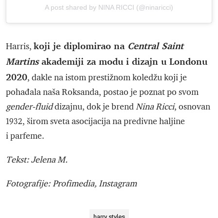
A post shared by NINA RICCI (@ninaricci)
koji je diplomirao na
Central Saint
Harris,
Martins
akademiji za modu i dizajn u Londonu
2020
, dakle na istom prestižnom koledžu koji je
pohađala naša Roksanda, postao je poznat po svom
gender-fluid
dizajnu, dok je brend
Nina Ricci
, osnovan
1932, širom sveta asocijacija na predivne haljine
i parfeme.
Tekst: Jelena M.
Fotografije: Profimedia, Instagram
harry styles