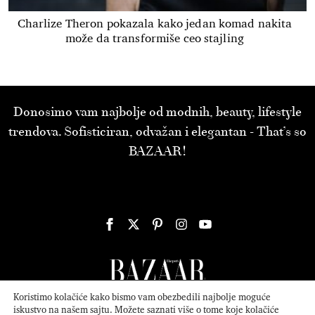
Charlize Theron pokazala kako jedan komad nakita
može da transformiše ceo stajling
Donosimo vam najbolje od modnih, beauty, lifestyle
trendova. Sofisticiran, odvažan i elegantan - That’s so
BAZAAR!
Koristimo kolačiće kako bismo vam obezbedili najbolje moguće
iskustvo na našem sajtu. Možete saznati više o tome koje kolačiće