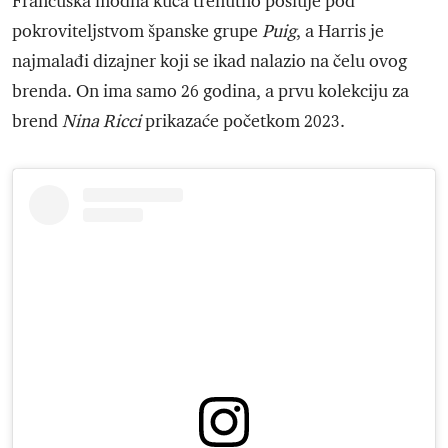
Francuska modna kuća trenutno posluje pod
pokroviteljstvom španske grupe
Puig
, a Harris je
najmalađi dizajner koji se ikad nalazio na čelu ovog
brenda. On ima samo 26 godina, a prvu kolekciju za
brend
Nina Ricci
prikazaće početkom 2023.