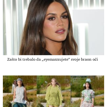
Zašto bi trebalo da „eyemaxxujete“ svoje braon oči