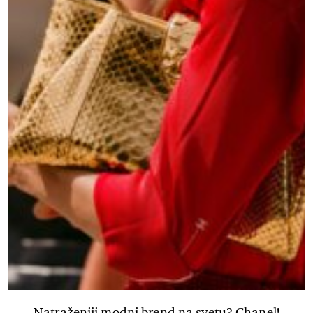
Natraženiji modni brend na svetu? Chanel!