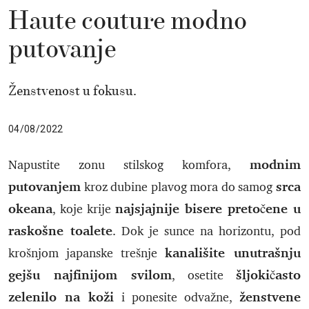
Haute couture modno
putovanje
Ženstvenost u fokusu.
04/08/2022
modnim
Napustite zonu stilskog komfora,
putovanjem
srca
kroz dubine plavog mora do samog
okeana
najsjajnije bisere pretočene u
, koje krije
raskošne toalete
. Dok je sunce na horizontu, pod
kanališite unutrašnju
krošnjom japanske trešnje
gejšu najfinijom svilom
šljokičasto
, osetite
zelenilo na koži
ženstvene
i ponesite odvažne,