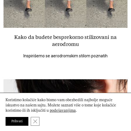
Kako da budete besprekorno stilizovani na
aerodromu
Inspirišemo se aerodromskim stilom poznatih
Koristimo kolačiće kako bismo vam obezbedili najbolje moguće
iskustvo na našem sajtu. Možete saznati više o tome koje kolačiće
koristimo ili ih isključiti u
podešavanjima
.
Close GDPR Cookie Banner
Prihvati