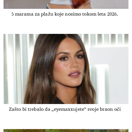
5 marama za plažu koje nosimo tokom leta 2026.
Zašto bi trebalo da „eyemaxxujete“ svoje braon oči