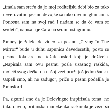
„Imala sam sreću da je moj rediteljski debi bio za tako
neverovatnu pesmu devojke sa tako divnim glumcima.
Ponosna sam na svoj rad i nadam se da će vam se
svideti”, napisala je Cara na svom Instagramu.
Rainey je želela da video za pesmu „Crying In The
Mirror“ bude u duhu sapunica devedesetih, pošto se
pesma fokusira na težak raskid koji je doživela.
„Napisala sam ovu pesmu posle užasnog raskida,
moleći svog dečka da našoj vezi pruži još jednu šansu.
Uspeli smo, ali ne zadugo“, priču o pesmi podelila je
Rainsford.
Pa, sigurni smo da je Delevingne inspirisala tema: ne
tako davno, britanska manekenka raskinula je vezu sa