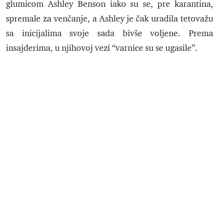
glumicom Ashley Benson iako su se, pre karantina,
spremale za venčanje, a Ashley je čak uradila tetovažu
sa inicijalima svoje sada bivše voljene. Prema
insajderima, u njihovoj vezi “varnice su se ugasile”.