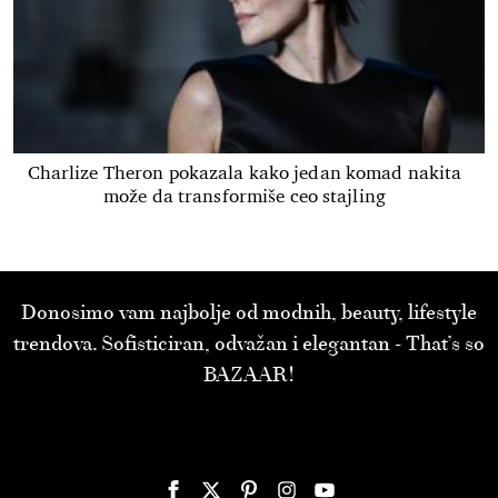
Charlize Theron pokazala kako jedan komad nakita
može da transformiše ceo stajling
Donosimo vam najbolje od modnih, beauty, lifestyle
trendova. Sofisticiran, odvažan i elegantan - That’s so
BAZAAR!