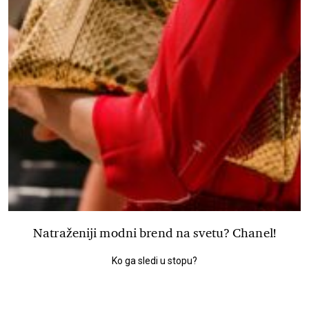
Natraženiji modni brend na svetu? Chanel!
Ko ga sledi u stopu?