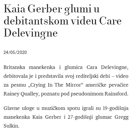
Kaia Gerber glumi u
debitantskom videu Care
Delevingne
24/05/2020
Britanska manekenka i glumica Cara Delevingne,
debitovala je i predstavila svoj rediteljski debi – video
za pesmu „Crying In The Mirror“ američke pevačice
Rainey Qualley, poznatu pod pseudonimom Rainsford.
Glavne uloge u muzičkom spotu igrali su 19-godišnja
manekenka Kaia Gerber i 27-godišnji glumac Gregg
Sulkin.