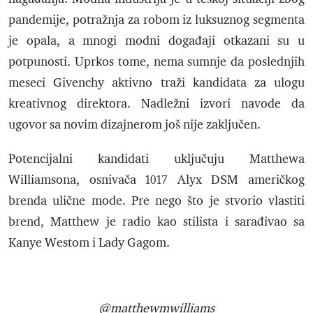
pandemije, potražnja za robom iz luksuznog segmenta
je opala, a mnogi modni događaji otkazani su u
potpunosti. Uprkos tome, nema sumnje da poslednjih
meseci Givenchy aktivno traži kandidata za ulogu
kreativnog direktora. Nadležni izvori navode da
ugovor sa novim dizajnerom još nije zaključen.
Potencijalni kandidati uključuju Matthewa
Williamsona, osnivača 1017 Alyx DSM američkog
brenda ulične mode. Pre nego što je stvorio vlastiti
brend, Matthew je radio kao stilista i sarađivao sa
Kanye Westom i Lady Gagom.
@matthewmwilliams