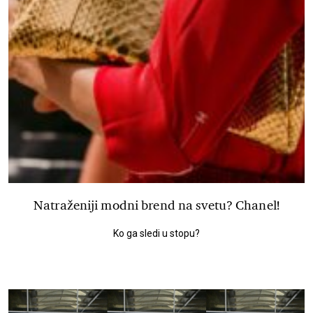
Natraženiji modni brend na svetu? Chanel!
Ko ga sledi u stopu?