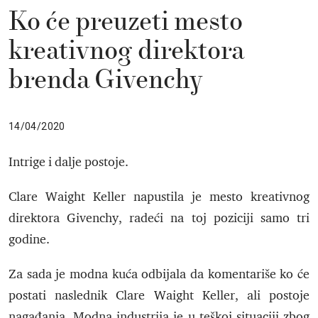
Ko će preuzeti mesto
kreativnog direktora
brenda Givenchy
14/04/2020
Intrige i dalje postoje.
Clare Waight Keller napustila je mesto kreativnog
direktora Givenchy, radeći na toj poziciji samo tri
godine.
Za sada je modna kuća odbijala da komentariše ko će
postati naslednik Clare Waight Keller, ali postoje
nagađanja. Modna industrija je u teškoj situaciji zbog