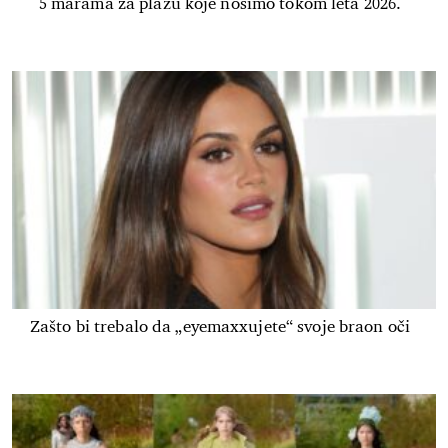
5 marama za plažu koje nosimo tokom leta 2026.
Zašto bi trebalo da „eyemaxxujete“ svoje braon oči