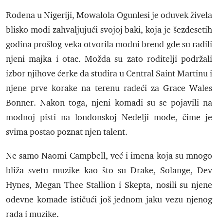
Rođena u Nigeriji, Mowalola Ogunlesi je oduvek živela
blisko modi zahvaljujući svojoj baki, koja je šezdesetih
godina prošlog veka otvorila modni brend gde su radili
njeni majka i otac. Možda su zato roditelji podržali
izbor njihove ćerke da studira u Central Saint Martinu i
njene prve korake na terenu radeći za Grace Wales
Bonner. Nakon toga, njeni komadi su se pojavili na
modnoj pisti na londonskoj Nedelji mode, čime je
svima postao poznat njen talent.
Ne samo Naomi Campbell, već i imena koja su mnogo
bliža svetu muzike kao što su Drake, Solange, Dev
Hynes, Megan Thee Stallion i Skepta, nosili su njene
odevne komade ističući još jednom jaku vezu njenog
rada i muzike.