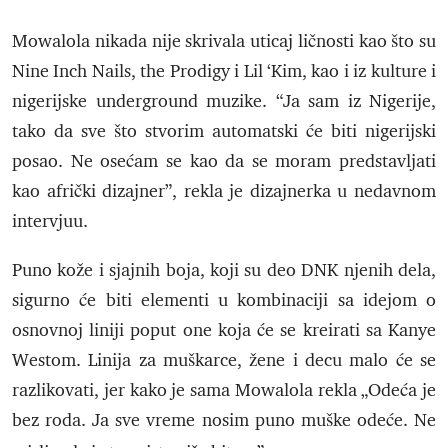
Mowalola nikada nije skrivala uticaj ličnosti kao što su
Nine Inch Nails, the Prodigy i Lil ‘Kim, kao i iz kulture i
nigerijske underground muzike. “Ja sam iz Nigerije,
tako da sve što stvorim automatski će biti nigerijski
posao. Ne osećam se kao da se moram predstavljati
kao afrički dizajner”, rekla je dizajnerka u nedavnom
intervjuu.
Puno kože i sjajnih boja, koji su deo DNK njenih dela,
sigurno će biti elementi u kombinaciji sa idejom o
osnovnoj liniji poput one koja će se kreirati sa Kanye
Westom. Linija za muškarce, žene i decu malo će se
razlikovati, jer kako je sama Mowalola rekla „Odeća je
bez roda. Ja sve vreme nosim puno muške odeće. Ne