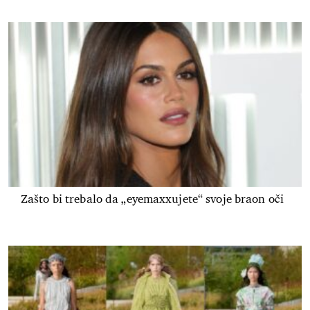
Zašto bi trebalo da „eyemaxxujete“ svoje braon oči