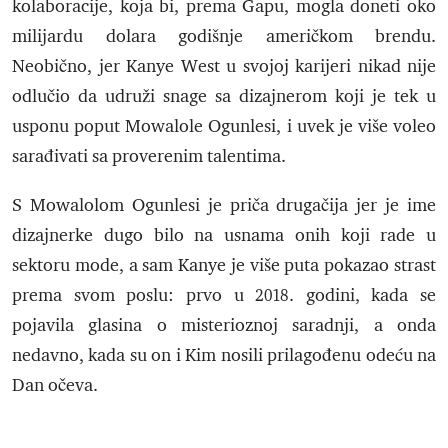
kolaboracije, koja bi, prema Gapu, mogla doneti oko
milijardu dolara godišnje američkom brendu.
Neobično, jer Kanye West u svojoj karijeri nikad nije
odlučio da udruži snage sa dizajnerom koji je tek u
usponu poput Mowalole Ogunlesi, i uvek je više voleo
sarađivati sa proverenim talentima.
S Mowalolom Ogunlesi je priča drugačija jer je ime
dizajnerke dugo bilo na usnama onih koji rade u
sektoru mode, a sam Kanye je više puta pokazao strast
prema svom poslu: prvo u 2018. godini, kada se
pojavila glasina o misterioznoj saradnji, a onda
nedavno, kada su on i Kim nosili prilagođenu odeću na
Dan očeva.