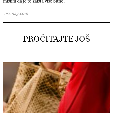
mislim da je to zaista više bitno.”
nssmag.com
PROČITAJTE JOŠ