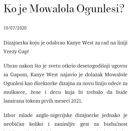
Ko je Mowalola Ogunlesi?
10/07/2020
Dizajnerka koju je odabrao Kanye West za rad na liniji
Yeezy Gap!
Ubrzo nakon što je svetu otkrio desetogodišnji ugovor
sa Gapom, Kanye West najavio je dolazak Mowalole
Ogunlesi kao direktorke dizajna za novu liniju odeće za
muškarce, žene i decu koja bi trebalo da bude
lansirana tokom prvih meseci 2021.
Izbor mlade anglo-nigerijske dizajnerke jednako je
neobičan koliko i zanimljiv gest za budućnost