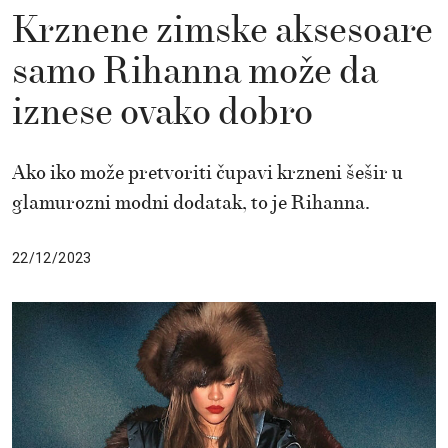
Krznene zimske aksesoare
samo Rihanna može da
iznese ovako dobro
Ako iko može pretvoriti čupavi krzneni šešir u
glamurozni modni dodatak, to je Rihanna.
22/12/2023