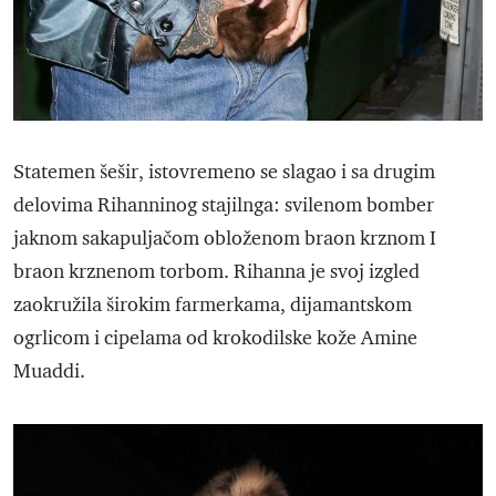
Statemen šešir, istovremeno se slagao i sa drugim
delovima Rihanninog stajilnga: svilenom bomber
jaknom sakapuljačom obloženom braon krznom I
braon krznenom torbom. Rihanna je svoj izgled
zaokružila širokim farmerkama, dijamantskom
ogrlicom i cipelama od krokodilske kože Amine
Muaddi.