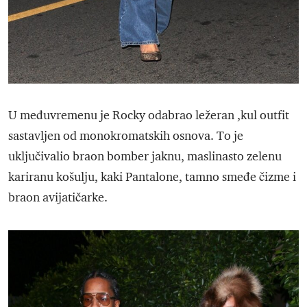
U međuvremenu je Rocky odabrao ležeran ,kul outfit
sastavljen od monokromatskih osnova. To je
uključivalio braon bomber jaknu, maslinasto zelenu
kariranu košulju, kaki Pantalone, tamno smeđe čizme i
braon avijatičarke.