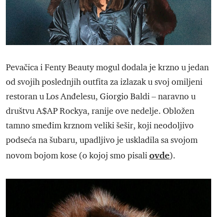
Pevačica i Fenty Beauty mogul dodala je krzno u jedan
od svojih poslednjih outfita za izlazak u svoj omiljeni
restoran u Los Anđelesu, Giorgio Baldi – naravno u
društvu A$AP Rockya, ranije ove nedelje. Obložen
tamno smeđim krznom veliki šešir, koji neodoljivo
podseća na šubaru, upadljivo je uskladila sa svojom
ovde
novom bojom kose (o kojoj smo pisali
).