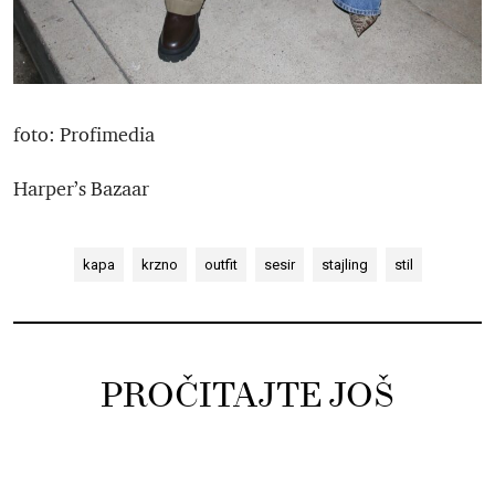
foto: Profimedia
Harper’s Bazaar
kapa
krzno
outfit
sesir
stajling
stil
PROČITAJTE JOŠ