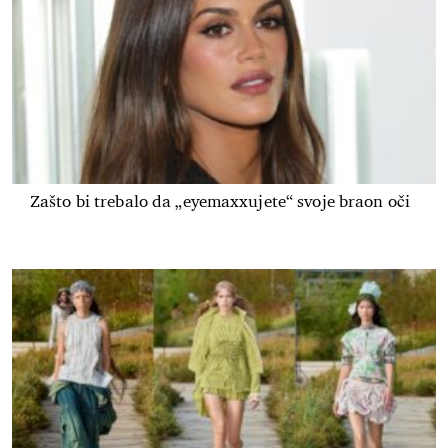
Zašto bi trebalo da „eyemaxxujete“ svoje braon oči