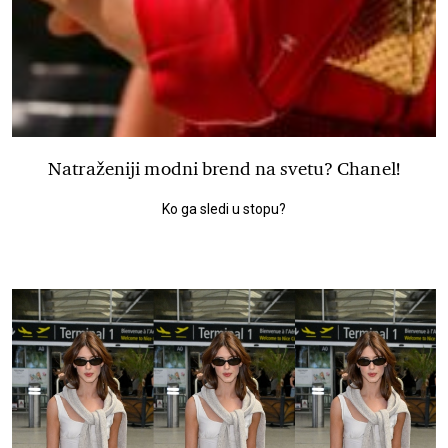
Natraženiji modni brend na svetu? Chanel!
Ko ga sledi u stopu?