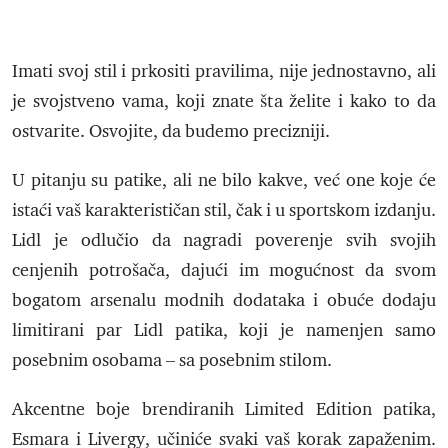
Imati svoj stil i prkositi pravilima, nije jednostavno, ali
je svojstveno vama, koji znate šta želite i kako to da
ostvarite. Osvojite, da budemo precizniji.
U pitanju su patike, ali ne bilo kakve, već one koje će
istaći vaš karakterističan stil, čak i u sportskom izdanju.
Lidl je odlučio da nagradi poverenje svih svojih
cenjenih potrošača, dajući im mogućnost da svom
bogatom arsenalu modnih dodataka i obuće dodaju
limitirani par Lidl patika, koji je namenjen samo
posebnim osobama – sa posebnim stilom.
Akcentne boje brendiranih Limited Edition patika,
Esmara i Livergy, učiniće svaki vaš korak zapaženim.