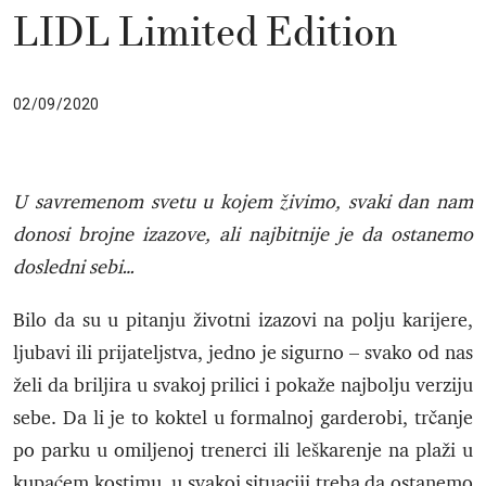
LIDL Limited Edition
02/09/2020
U savremenom svetu u kojem živimo, svaki dan nam
donosi brojne izazove, ali najbitnije je da ostanemo
dosledni sebi…
Bilo da su u pitanju životni izazovi na polju karijere,
ljubavi ili prijateljstva, jedno je sigurno – svako od nas
želi da briljira u svakoj prilici i pokaže najbolju verziju
sebe. Da li je to koktel u formalnoj garderobi, trčanje
po parku u omiljenoj trenerci ili leškarenje na plaži u
kupaćem kostimu, u svakoj situaciji treba da ostanemo