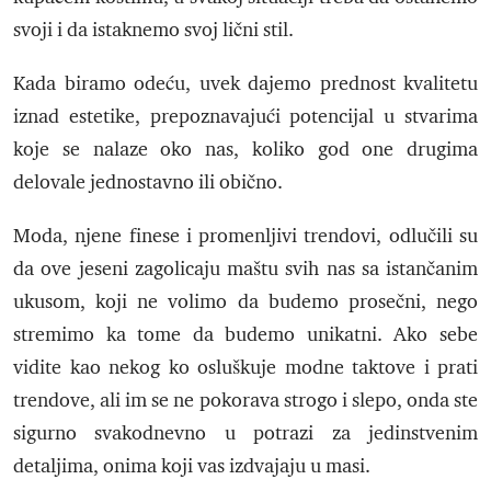
svoji i da istaknemo svoj lični stil.
Kada biramo odeću, uvek dajemo prednost kvalitetu
iznad estetike, prepoznavajući potencijal u stvarima
koje se nalaze oko nas, koliko god one drugima
delovale jednostavno ili obično.
Moda, njene finese i promenljivi trendovi, odlučili su
da ove jeseni zagolicaju maštu svih nas sa istančanim
ukusom, koji ne volimo da budemo prosečni, nego
stremimo ka tome da budemo unikatni. Ako sebe
vidite kao nekog ko osluškuje modne taktove i prati
trendove, ali im se ne pokorava strogo i slepo, onda ste
sigurno svakodnevno u potrazi za jedinstvenim
detaljima, onima koji vas izdvajaju u masi.