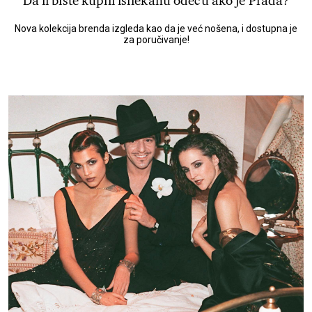
Da li biste kupili isflekanu odeću ako je Prada?
Nova kolekcija brenda izgleda kao da je već nošena, i dostupna je
za poručivanje!