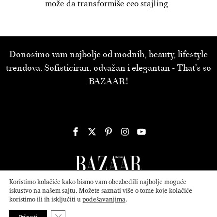
može da transformiše ceo stajling
Donosimo vam najbolje od modnih, beauty, lifestyle
trendova. Sofisticiran, odvažan i elegantan - That’s so
BAZAAR!
Koristimo kolačiće kako bismo vam obezbedili najbolje moguće
iskustvo na našem sajtu. Možete saznati više o tome koje kolačiće
koristimo ili ih isključiti u
podešavanjima
.
© 2026
ATTICA MEDIA
Serbia, Inc. All Rights Reserved.
Politika
privatnosti
.
Close GDPR Cookie Banner