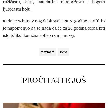
ružičastu, žutu, mandarina narandžastu i bogato
ljubičastu boju.
Kada je Whitney Bag debitovala 2015. godine, Griffiths
je napomenuo da se nada da će za 20 godina torba biti
isto toliko ikonična koliko i sam muzej.
max mara
torba
PROČITAJTE JOŠ