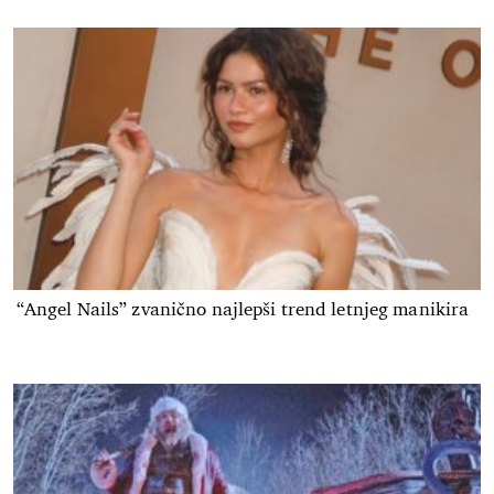
“Angel Nails” zvanično najlepši trend letnjeg manikira