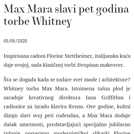
Max Mara slavi pet godina
torbe Whitney
05/05/2020
Inspirisana radom Florine Stettheimer, italijanska kuća
daje svojoj, sada klasičnoj torbi živopisan makeover.
Šta se događa kada se sudare svet mode i arhitekture?
Whitney torba Max Mara. Istoimena tašna plod je
saradnje kreativnog direktora Iana Griffithsa i
radionice za izradu klavira Renzo. Ove godine, kultni
dizajn slavi svoj peti rođendan, a Max Mara dodaje
dašak umetnosti, predstavljajući specijalno jubilarno
izdanje posvećeno modernističkoj slikarki Florine