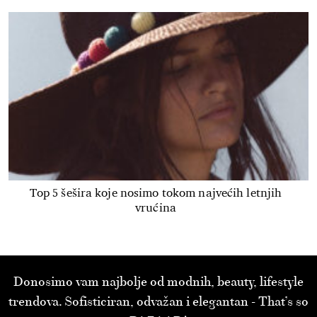
Top 5 šešira koje nosimo tokom najvećih letnjih
vrućina
Donosimo vam najbolje od modnih, beauty, lifestyle
trendova. Sofisticiran, odvažan i elegantan - That’s so