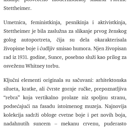
Stettheimer.
Umetnica, feministkinja, pesnikinja i aktivistkinja,
Stettheimer je bila zaslužna za slikanje prvog ženskog
golog autoportreta, čija su dela okarakterisala
živopisne boje i ćudljiv smisao humora. Njen živopisan
rad iz 1931. godine, Sunce, posebno služi kao prilog za
osveženu Whitney torbu.
Ključni elementi originala su sačuvani: arhitektonska
silueta, kratke, ali čvrste gornje ručke, prepoznatljiva
“rebra” koja vertikalno prolaze niz spoljnu stranu,
podsećajući na fasadu istoimenog muzeja. Najnovija
kolekcija sadrži obloge cvetne boje i pet novih boja,
nadahnutih suncem – mekanu crvenu, puderasto