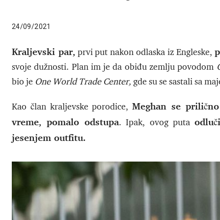
24/09/2021
Kraljevski par,
p
prvi put nakon odlaska iz Engleske,
svoje dužnosti. Plan im je da obiđu zemlju povodom
bio je
One World Trade Center,
gde su se sastali sa m
Meghan se prilično
Kao član kraljevske porodice,
vreme, pomalo odstupa
odlu
. Ipak, ovog puta
jesenjem outfitu.