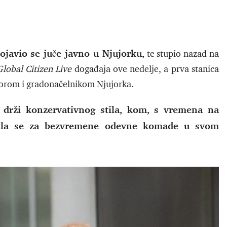
ojavio se juče javno u Njujorku,
te stupio nazad na
Global Citizen Live
događaja ove nedelje, a prva stanica
ajorom i gradonačelnikom Njujorka.
 drži konzervativnog stila, kom, s vremena na
čila se za bezvremene odevne komade u svom