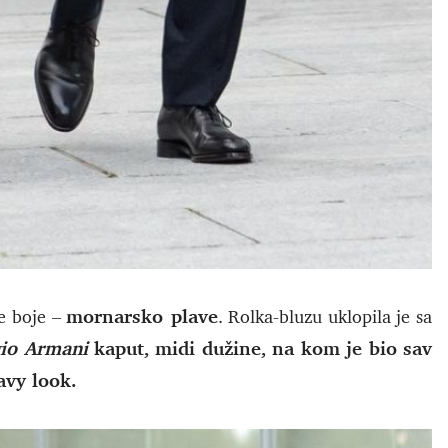
mornarsko plave
ne boje –
. Rolka-bluzu uklopila je sa
gio Armani
kaput, midi dužine, na kom je bio sav
avy look.