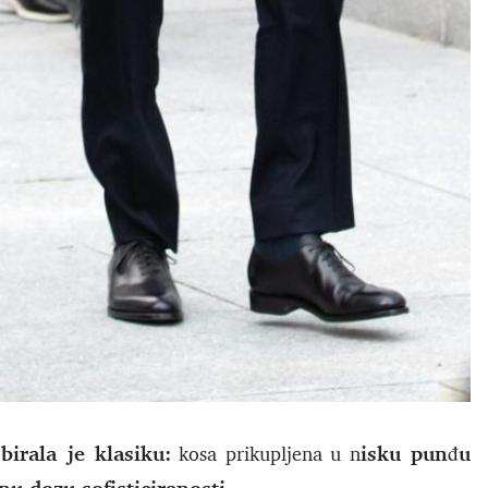
birala je klasiku:
isku punđu
kosa prikupljena u n
nu dozu sofisticiranosti.