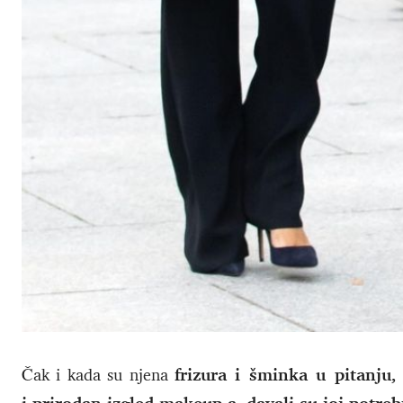
frizura i šminka u pitanju, 
Čak i kada su njena
i prirodan izgled makeup-a, davali su joj potreb