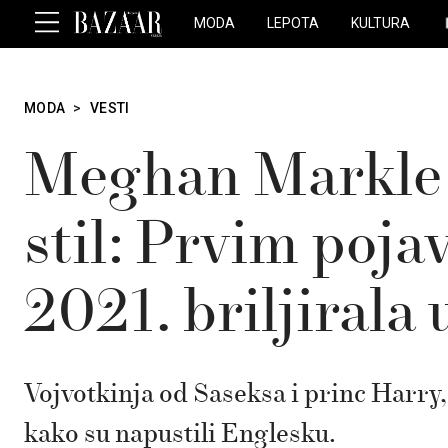
MODA
LEPOTA
KULTURA
MODA
>
VESTI
Meghan Markle u
stil: Prvim poja
2021. briljirala
Vojvotkinja od Saseksa i princ Harry, 
kako su napustili Englesku.