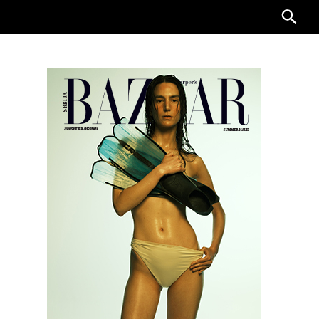
Searc
for: