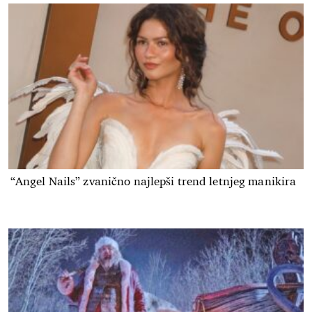
“Angel Nails” zvanično najlepši trend letnjeg manikira