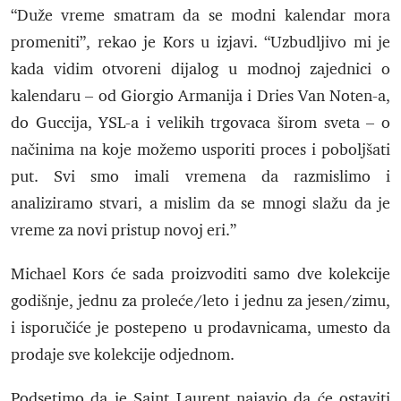
“Duže vreme smatram da se modni kalendar mora
promeniti”, rekao je Kors u izjavi. “Uzbudljivo mi je
kada vidim otvoreni dijalog u modnoj zajednici o
kalendaru – od Giorgio Armanija i Dries Van Noten-a,
do Guccija, YSL-a i velikih trgovaca širom sveta – o
načinima na koje možemo usporiti proces i poboljšati
put. Svi smo imali vremena da razmislimo i
analiziramo stvari, a mislim da se mnogi slažu da je
vreme za novi pristup novoj eri.”
Michael Kors će sada proizvoditi samo dve kolekcije
godišnje, jednu za proleće/leto i jednu za jesen/zimu,
i isporučiće je postepeno u prodavnicama, umesto da
prodaje sve kolekcije odjednom.
Podsetimo da je Saint Laurent najavio da će ostaviti