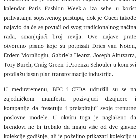
kalendar Paris Fashion Week-a iza sebe u korist
prihvatanja sopstvenog pristupa, dok je Gucci takođe
najavio da će se povući od svog tradicionalnog načina
rada, smanjujući broj revija. Ove najave prate
otvoreno pismo koje su potpisali Dries van Noten,
Erdem Moralioglu, Gabriela Hearst, Joseph Altuzarra,
Tory Burch, Craig Green i Proenza Schouler u kom svi
predlažu jasan plan transformacije industrije.
U međuvremenu, BFC i CFDA udružili su se na
zajedničkom manifestu pozivajući dizajnere i
kompanije da “resetuju i preispitaju” svoje trenutne
poslovne modele. U okviru toga je naglašeno da
brendovi ne bi trebalo da imaju više od dve glavne
kolekcije godišnje, ali je poželjno prikazati kolekciju u