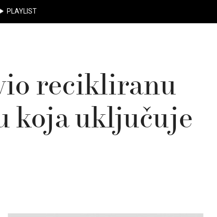
PLAYLIST
io recikliranu
u koja uključuje