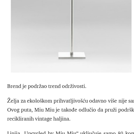
Brend je podržao trend održivosti.
Želja za ekološkom prihvatljivošću odavno više nije 
Ovog puta, Miu Miu je takođe odlučio da pruži podršku
recikliranih vintage haljina.
Linija „Upcycled by Miu Miu“ uključuje samo 80 koma