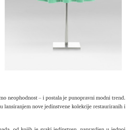
samo neophodnost – i postala je punopravni modni trend.
 lansiranjem nove jedinstvene kolekcije restauriranih i
da, od kojih je svaki jedinstven, napravljen u jednoj