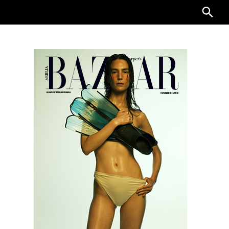
Searc
for: