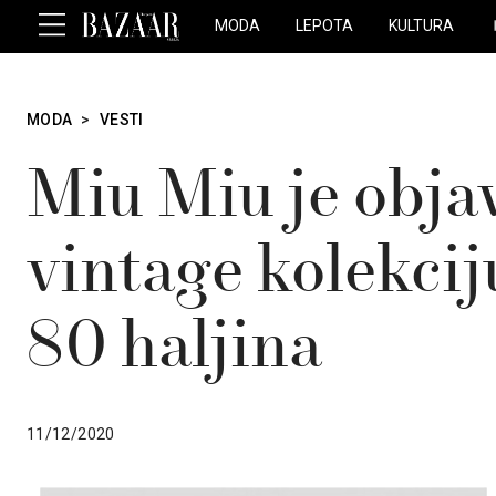
MODA
LEPOTA
KULTURA
MODA
>
VESTI
Miu Miu je objav
vintage kolekcij
80 haljina
11/12/2020