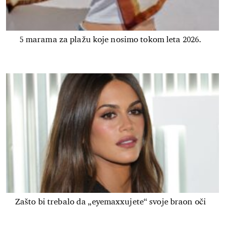
5 marama za plažu koje nosimo tokom leta 2026.
Zašto bi trebalo da „eyemaxxujete“ svoje braon oči