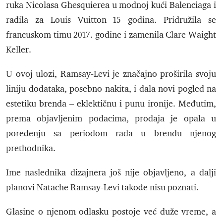
ruka Nicolasa Ghesquierea u modnoj kući Balenciaga i
radila za Louis Vuitton 15 godina. Pridružila se
francuskom timu 2017. godine i zamenila Clare Waight
Keller.
U ovoj ulozi, Ramsay-Levi je značajno proširila svoju
liniju dodataka, posebno nakita, i dala novi pogled na
estetiku brenda – eklektičnu i punu ironije. Međutim,
prema objavljenim podacima, prodaja je opala u
poređenju sa periodom rada u brendu njenog
prethodnika.
Ime naslednika dizajnera još nije objavljeno, a dalji
planovi Natache Ramsay-Levi takođe nisu poznati.
Glasine o njenom odlasku postoje već duže vreme, a