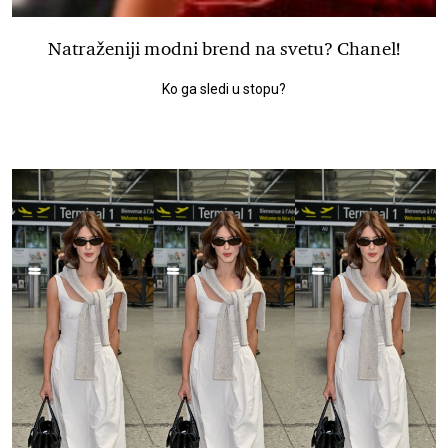
Natraženiji modni brend na svetu? Chanel!
Ko ga sledi u stopu?