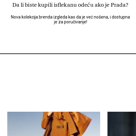
Da li biste kupili isflekanu odeću ako je Prada?
Nova kolekcija brenda izgleda kao da je već nošena, i dostupna
je za poručivanje!