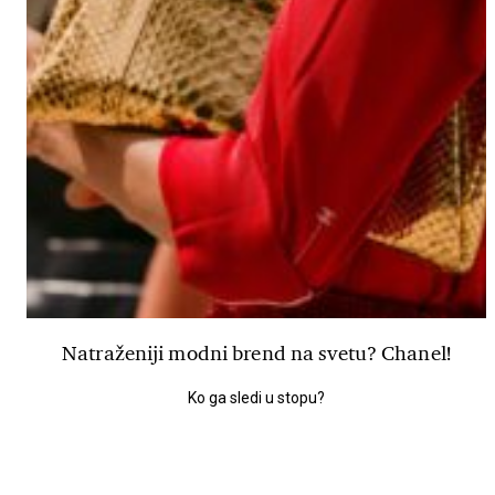
Natraženiji modni brend na svetu? Chanel!
Ko ga sledi u stopu?