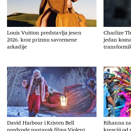
Louis Vuitton predstavlja jesen
Charlize T
2026. kroz prizmu savremene
jedan koma
arkadije
transformiš
David Harbour i Kristen Bell
Rihanna zab
predvode nastavak filma Violent
kreaciji od