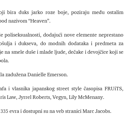
i bira duks jarko roze boje, poziraju među ostalim
 pod nazivom “Heaven”.
a je poliseksualnosti, dodajući nove elemente neprestano
 košulja i dukseva, do modnih dodataka i predmeta za
je na smele duše i mlade ljude, dečake i devojčice koji se
pola.
bila zadužena Danielle Emerson.
fa i vlasnika japanskog street style časopisa FRUiTS,
 Iris Law, Jyrrel Roberts, Vegyn, Lily McMenany.
335 evra i dostupni su na veb stranici Marc Jacobs.