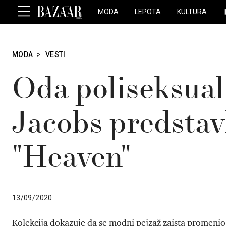
MODA
LEPOTA
KULTURA
MODA
>
VESTI
Oda poliseksual
Jacobs predstavl
"Heaven"
13/09/2020
Kolekcija dokazuje da se modni pejzaž zaista promenio