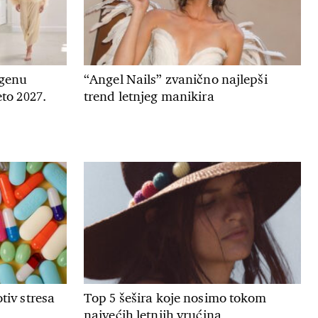
genu
“Angel Nails” zvanično najlepši
to 2027.
trend letnjeg manikira
tiv stresa
Top 5 šešira koje nosimo tokom
najvećih letnjih vrućina