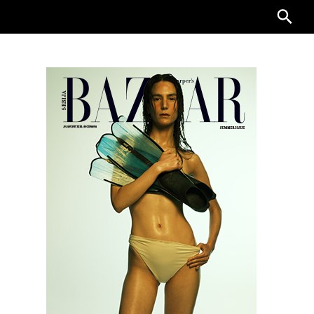
Searc
for: