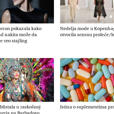
heron pokazala kako
Nedelja mode u Kopenha
d nakita može da
otvorila sezonu proleće/le
e ceo stajling
listala u raskošnoj
Istina o suplementima pro
 perja na Barbadosu