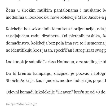
Žena u širokim muškim pantalonama i muškarac koj
modelima u lookbook-u nove kolekcije Marc Jacobs-a
Kolekcija bez seksualnih identiteta i orijentacije, od
razvijajućem radu dizajnera. Od pletenih prsluka,
domaćinstvo, kolekcija bez pola ima sve to i usmerena 
ne identifikuju kroz jasan, specifičan i strog izraz svog 
Lookbook je snimila Larissa Hofmann, a za stajling je 
Da bi kreirao kampanju, dizajner je pozvao i fotogra
Shoichi Aoki-ja, kao i ljude iz modne industrije, poput
Odevni komadi iz kolekcije “Heaven” kreću se od 40 do 
harpersbazaar.gr