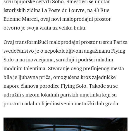
srcu njujorške četvrti Soho. Smestivši se unutar
istorijskih zidina La Poste du Louvre, na 43 Rue
Etienne Marcel, ovaj novi maloprodajni prostor
otvorio je svoja vrata uz veliku buku.
Ovaj transformišući maloprodajni prostor u srcu Pariza
svedočanstvo je o nepokolebljivom angažmanu Flying
Solo-a na inovacijama, saradnji i podršci mladim
modnim talentima. Stvaranje ovog prefinjenog mesta
bila je ljubavna priča, omogućena kroz zajedničke
napore članova porodice Flying Solo. Takođe su se
udružili s nizom lokalnih pariskih umetnika koji su
prostoru udahnuli jedinstveni umetnički duh grada.