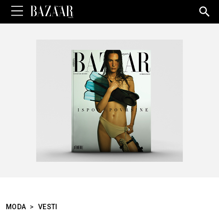
Sea
for:
MODA
>
VESTI