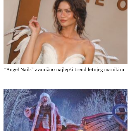
“Angel Nails” zvanično najlepši trend letnjeg manikira